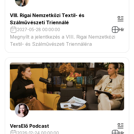
VIII. Rigai Nemzetközi Textil- és
Szálművészeti Triennálé
2027-05-28 00:00:00
Hír
Megnyílt a jelentkezés a VIII. Rigai Nemzetközi
Textil- és Szálművészeti Triennáléra
VersElő Podcast
2026-12-24 00:00:00
Hír