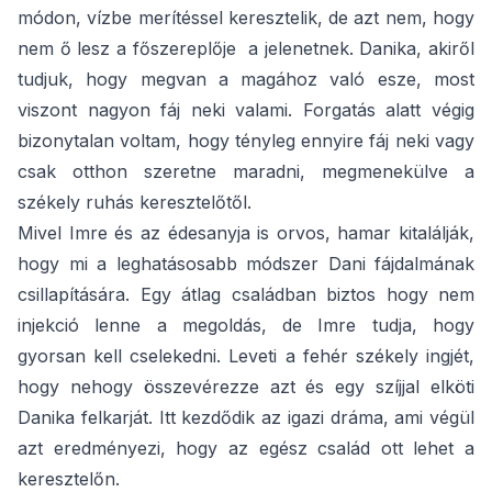
módon, vízbe merítéssel keresztelik, de azt nem, hogy
nem ő lesz a főszereplője a jelenetnek. Danika, akiről
tudjuk, hogy megvan a magához való esze, most
viszont nagyon fáj neki valami. Forgatás alatt végig
bizonytalan voltam, hogy tényleg ennyire fáj neki vagy
csak otthon szeretne maradni, megmenekülve a
székely ruhás keresztelőtől.
Mivel Imre és az édesanyja is orvos, hamar kitalálják,
hogy mi a leghatásosabb módszer Dani fájdalmának
csillapítására. Egy átlag családban biztos hogy nem
injekció lenne a megoldás, de Imre tudja, hogy
gyorsan kell cselekedni. Leveti a fehér székely ingjét,
hogy nehogy összevérezze azt és egy szíjjal elköti
Danika felkarját. Itt kezdődik az igazi dráma, ami végül
azt eredményezi, hogy az egész család ott lehet a
keresztelőn.