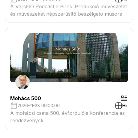
A VersElŐ Podcast a Piros. Produkció művészetet
és művészeket népszerűsítő beszélgető műsora
Mohács 500
2026-11-28 09:00:00
Hír
A mohácsi csata 500. évfordulója konferencia és
rendezvények