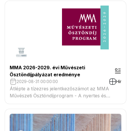
MMA 2026-2029. évi Művészeti
Ösztöndíjpályázat eredménye
2029-08-31 00:00:00
Hír
Átlépte a tízezres jelentkezőszámot az MMA
Művészeti Ösztöndíjprogram - A nyertes és
tartaléklistás pályázók névsora megtekinthető a
csatolmányban