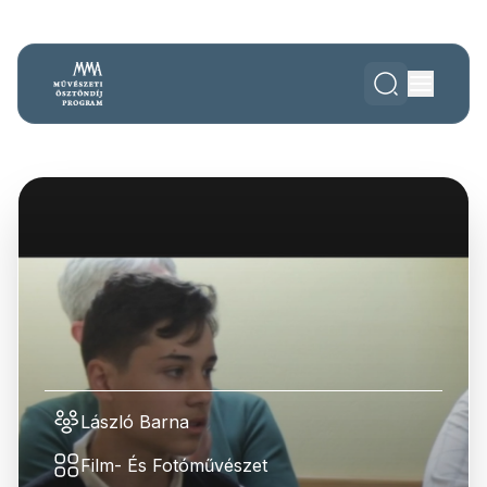
László Barna
Film- És Fotóművészet