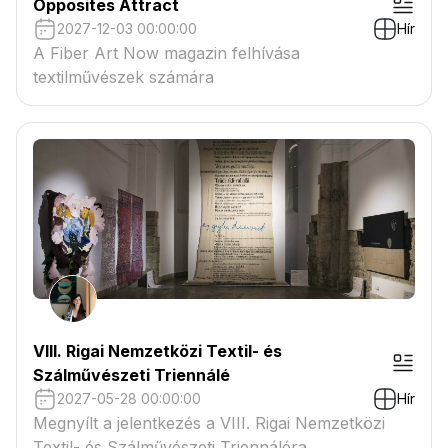
Opposites Attract
2027-12-03 00:00:00
Hír
A Fiber Art Now magazin felhívása
textilművészek számára
VIII. Rigai Nemzetközi Textil- és
Szálművészeti Triennálé
2027-05-28 00:00:00
Hír
Megnyílt a jelentkezés a VIII. Rigai Nemzetközi
Textil- és Szálművészeti Triennáléra