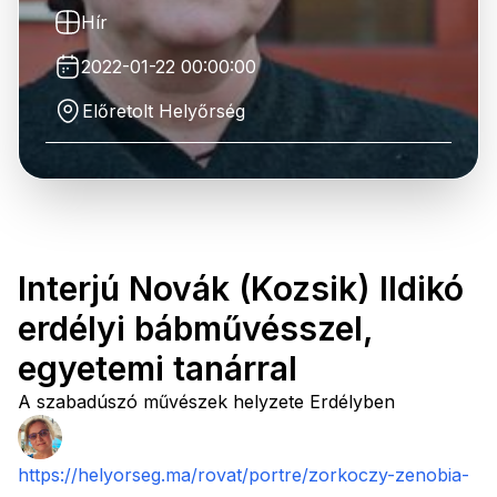
Hír
2022-01-22 00:00:00
Előretolt Helyőrség
Interjú Novák (Kozsik) Ildikó
erdélyi bábművésszel,
egyetemi tanárral
A szabadúszó művészek helyzete Erdélyben
https://helyorseg.ma/rovat/portre/zorkoczy-zenobia-