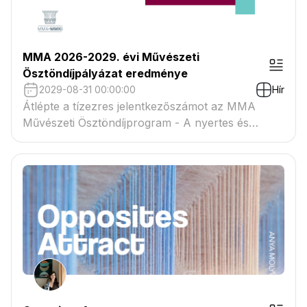
MMA 2026-2029. évi Művészeti
Ösztöndíjpályázat eredménye
2029-08-31 00:00:00
Hír
Átlépte a tízezres jelentkezőszámot az MMA
Művészeti Ösztöndíjprogram - A nyertes és
tartaléklistás pályázók névsora megtekinthető a
csatolmányban