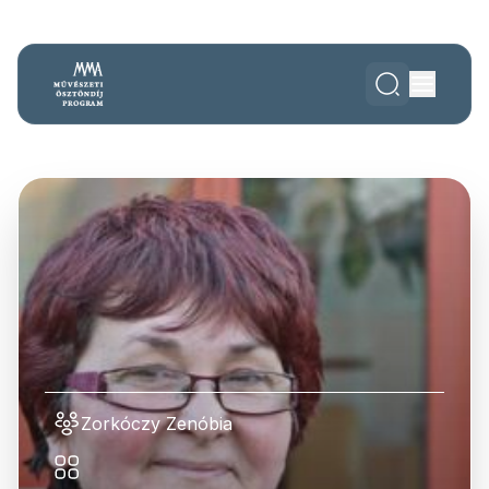
Zorkóczy Zenóbia