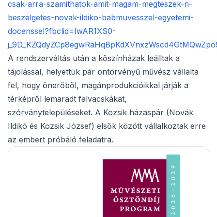
csak-arra-szamithatok-amit-magam-megteszek-n-
beszelgetes-novak-ildiko-babmuvesszel-egyetemi-
docenssel?fbclid=IwAR1XS0-
j_9D_KZQdyZCp8egwRaHqBpKdXVnxzWscd4GtMQwZp
A rendszerváltás után a kőszínházak leálltak a
tájolással, helyettük pár öntörvényű művész vállalta
fel, hogy önerőből, magánprodukcióikkal járják a
térképről lemaradt falvacskákat,
szórványtelepüléseket. A Kozsik házaspár (Novák
Ildikó és Kozsik József) elsők között vállalkoztak erre
az embert próbáló feladatra.