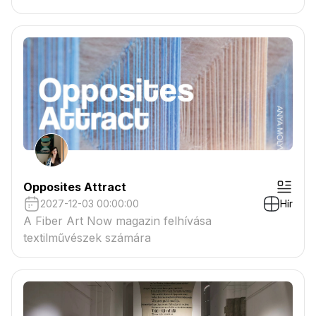
tartaléklistás pályázók névsora megtekinthető a
csatolmányban
Opposites Attract
2027-12-03 00:00:00
Hír
A Fiber Art Now magazin felhívása
textilművészek számára