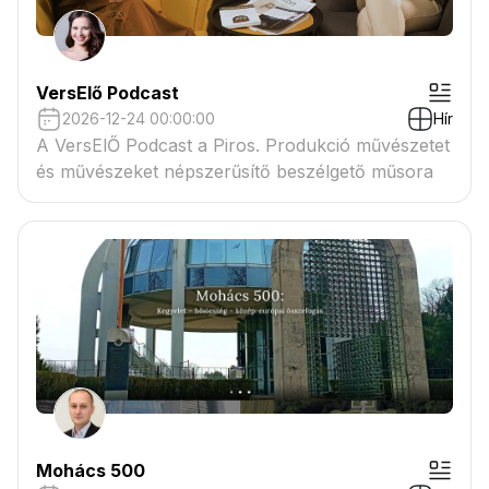
VersElő Podcast
2026-12-24 00:00:00
Hír
A VersElŐ Podcast a Piros. Produkció művészetet
és művészeket népszerűsítő beszélgető műsora
Mohács 500