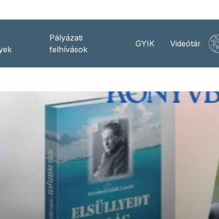
Pályázati
GYIK
Videótár
yek
felhívások