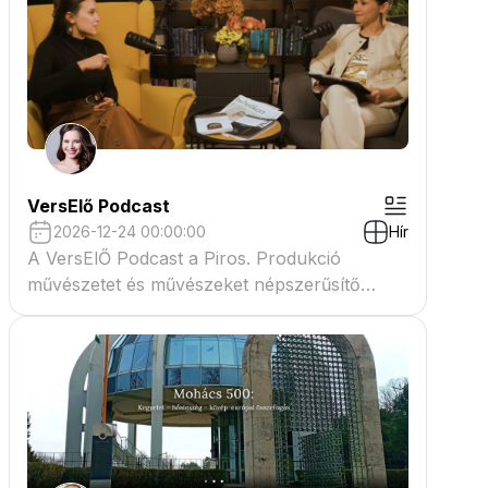
VersElő Podcast
2026-12-24 00:00:00
Hír
A VersElŐ Podcast a Piros. Produkció
művészetet és művészeket népszerűsítő
beszélgető műsora