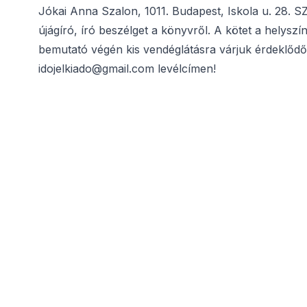
Jókai Anna Szalon, 1011. Budapest, Iskola u. 28
újágíró, író beszélget a könyvről. A kötet a helys
bemutató végén kis vendéglátásra várjuk érdeklődői
idojelkiado@gmail.com levélcímen!