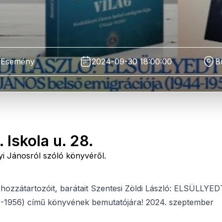
Esemény
2024-09-30 18:00:00
B
 Iskola u. 28.
yi Jánosról szóló könyvéről.
 hozzátartozóit, barátait Szentesi Zöldi László: ELSÜLLYED
1956) című könyvének bemutatójára! 2024. szeptember