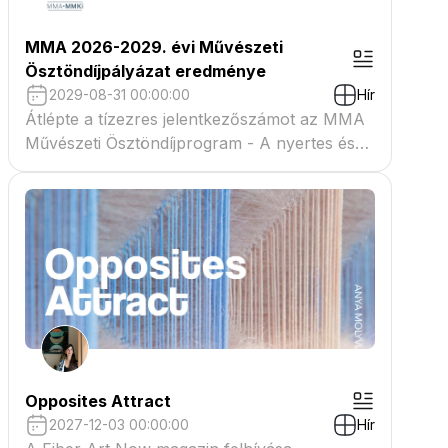
MMA 2026-2029. évi Művészeti
Ösztöndíjpályázat eredménye
2029-08-31 00:00:00
Hír
Átlépte a tízezres jelentkezőszámot az MMA
Művészeti Ösztöndíjprogram - A nyertes és
tartaléklistás pályázók névsora megtekinthető
a csatolmányban
Opposites Attract
2027-12-03 00:00:00
Hír