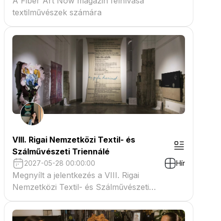
A Fiber Art Now magazin felhívása
textilművészek számára
VIII. Rigai Nemzetközi Textil- és
Szálművészeti Triennálé
2027-05-28 00:00:00
Hír
Megnyílt a jelentkezés a VIII. Rigai
Nemzetközi Textil- és Szálművészeti
Triennáléra