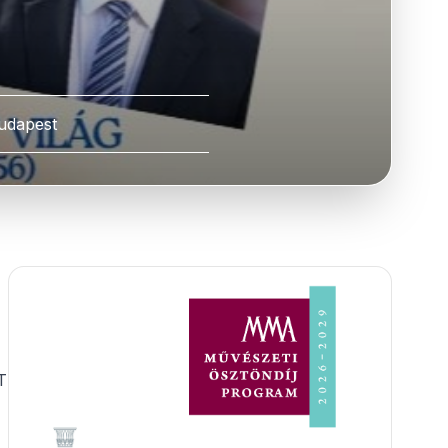
udapest
T