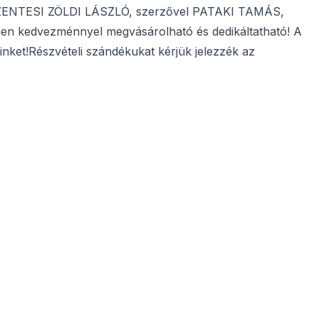
. SZENTESI ZÖLDI LÁSZLÓ, szerzővel PATAKI TAMÁS,
zínen kedvezménnyel megvásárolható és dedikáltatható! A
nket!Részvételi szándékukat kérjük jelezzék az