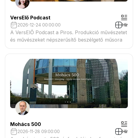
VersElő Podcast
2026-12-24 00:00:00
Hír
A VersElŐ Podcast a Piros. Produkció művészetet
és művészeket népszerűsítő beszélgető műsora
Mohács 500
2026-11-28 09:00:00
Hír