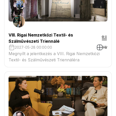
VIII. Rigai Nemzetközi Textil- és
Szálművészeti Triennálé
2027-05-28 00:00:00
Hír
Megnyílt a jelentkezés a VIII. Rigai Nemzetközi
Textil- és Szálművészeti Triennáléra