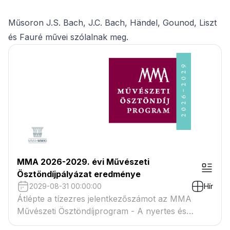
Műsoron J.S. Bach, J.C. Bach, Händel, Gounod, Liszt
és Fauré művei szólalnak meg.
MMA 2026-2029. évi Művészeti
Ösztöndíjpályázat eredménye
2029-08-31 00:00:00
Hír
Átlépte a tízezres jelentkezőszámot az MMA
Művészeti Ösztöndíjprogram - A nyertes és
tartaléklistás pályázók névsora megtekinthető a