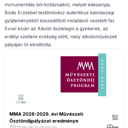
monumentális bőrkollázsaiból, melyet édesanyja,
Bódis Erzsébet textilművész autentikus kalotaszegi
gyűjteményéből összeállított installáció vezetett fel.
Evvel kíván az Alkotó tisztelegni a gyökerek, az
erdélyi szellemi örökség előtt, mely alkotóművészeti
pályáján őt elindította.
MMA 2026-2029. évi Művészeti
Ösztöndíjpályázat eredménye
2029-08-31 00:00:00
Hír