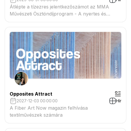
Átlépte a tízezres jelentkezőszámot az MMA
Művészeti Ösztöndíjprogram - A nyertes és
tartaléklistás pályázók névsora megtekinthető a
csatolmányban
Opposites Attract
2027-12-03 00:00:00
Hír
A Fiber Art Now magazin felhívása
textilművészek számára