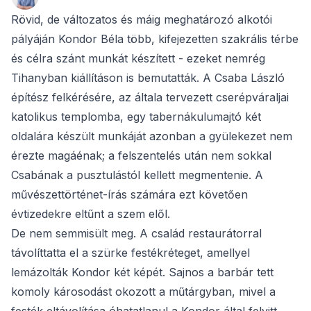
Rövid, de változatos és máig meghatározó alkotói
pályáján Kondor Béla több, kifejezetten szakrális térbe
és célra szánt munkát készített - ezeket nemrég
Tihanyban kiállításon is bemutatták. A Csaba László
építész felkérésére, az általa tervezett cserépváraljai
katolikus templomba, egy tabernákulumajtó két
oldalára készült munkáját azonban a gyülekezet nem
érezte magáénak; a felszentelés után nem sokkal
Csabának a pusztulástól kellett megmentenie. A
művészettörténet-írás számára ezt követően
évtizedekre eltűnt a szem elől.
De nem semmisült meg. A család restaurátorral
távolíttatta el a szürke festékréteget, amellyel
lemázolták Kondor két képét. Sajnos a barbár tett
komoly károsodást okozott a műtárgyban, mivel a