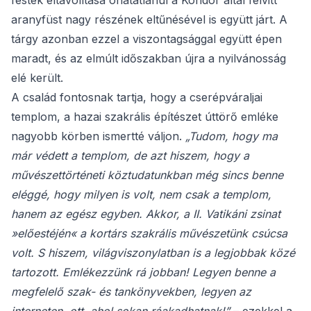
festék eltávolítása óhatatlanul a Kondor által felvitt
aranyfüst nagy részének eltűnésével is együtt járt. A
tárgy azonban ezzel a viszontagsággal együtt épen
maradt, és az elmúlt időszakban újra a nyilvánosság
elé került.
A család fontosnak tartja, hogy a cserépváraljai
templom, a hazai szakrális építészet úttörő emléke
nagyobb körben ismertté váljon.
„Tudom, hogy ma
már védett a templom, de azt hiszem, hogy a
művészettörténeti köztudatunkban még sincs benne
eléggé, hogy milyen is volt, nem csak a templom,
hanem az egész egyben. Akkor, a II. Vatikáni zsinat
»előestéjén« a kortárs szakrális művészetünk csúcsa
volt. S hiszem, világviszonylatban is a legjobbak közé
tartozott. Emlékezzünk rá jobban! Legyen benne a
megfelelő szak- és tankönyvekben, legyen az