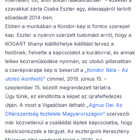
interneten, ott, ahol sokan ráakadhatnak!”
– ezekkel a
szavakkal zárta Csaba Eszter egy, édesapjáról tartott
előadását 2014-ben.
Ebben a munkában a Kondor-kép is fontos szerepet
kap. Eszter a nyáron szerzett tudomást arról, hogy a
KOGART tihanyi kiállítóhelye kiállítást tervez a
festőnek. Felvette a kapcsolatot a kurátorral, és annak
lelkes közreműködése nyomán, az utolsó pillanatban
a cserépváraljai kép is bekerült a
„Kondor Béla - Az
utolsó ikonfestő”
címmel, 2019. június 15. –
szeptember 15. között megrendezett tárlatra.
Úgy tűnik, ez elindította a képet az újrafelfedezés
útján. A most a Vigadóban látható
„Agnus Dei. Az
Oltáriszentség tisztelete Magyarországon”
szervezői
már közvetlenül a családdal léptek kapcsolatba, hogy
kikölcsönözzék a tárgyat. Az esztergomi Keresztény