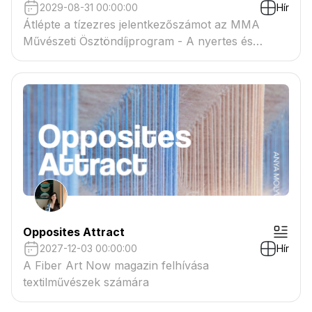
2029-08-31 00:00:00
Hír
Átlépte a tízezres jelentkezőszámot az MMA
Művészeti Ösztöndíjprogram - A nyertes és
tartaléklistás pályázók névsora megtekinthető a
csatolmányban
Opposites Attract
2027-12-03 00:00:00
Hír
A Fiber Art Now magazin felhívása
textilművészek számára