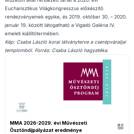
Múzeum által rendezett tárlat a 2020. évi
Eucharisztikus Világkongresszus előkészítő
rendezvényeinek egyike, és 2019. október 30. – 2020.
január 19. között látogatható a Vigadó Galéria IV.
emeleti kiállítótermében.
Kép: Csaba László korai látványterve a cserépváraljai
templomból. Forrás: Csaba László hagyatéka.
MMA 2026-2029. évi Művészeti
Ösztöndíjpályázat eredménye