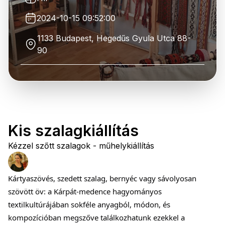
2024-10-15 09:52:00
1133 Budapest, Hegedűs Gyula Utca 88-
90
Kis szalagkiállítás
Kézzel szőtt szalagok - műhelykiállítás
Kártyaszövés, szedett szalag, bernyéc vagy sávolyosan
szövött öv: a Kárpát-medence hagyományos
textilkultúrájában sokféle anyagból, módon, és
kompozícióban megszőve találkozhatunk ezekkel a