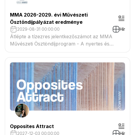
MMA 2026-2029. évi Művészeti
Ösztöndíjpályázat eredménye
2029-08-31 00:00:00
Hír
Átlépte a tízezres jelentkezőszámot az MMA
Művészeti Ösztöndíjprogram - A nyertes és
tartaléklistás pályázók névsora megtekinthető a
csatolmányban
Opposites Attract
2027-12-03 00:00:00
Hír