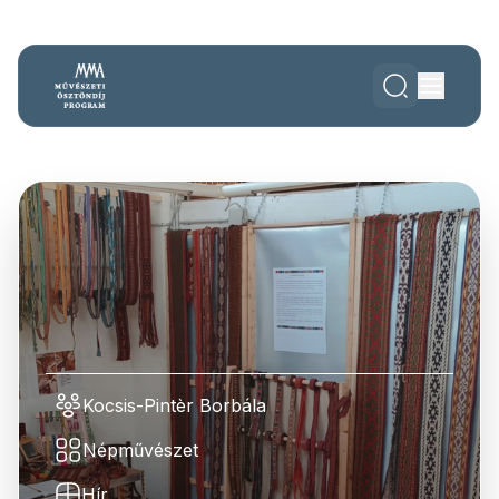
Kocsis-Pintèr Borbála
Népművészet
Hír