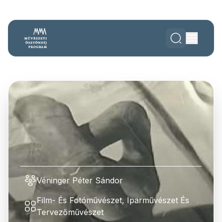
Véninger Péter Sándor
Film- És Fotóművészet, Iparművészet És
Tervezőművészet