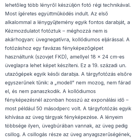
lehetőleg több lényről készüljön fotó régi technikával.
Most ígéretes együttműködés indult. Az első
alkalommal a lénygyűjtemény egyik fontos darabját, a
Kézmozdulatot fotóztuk – méghozzá nem is
akárhogyan: üvegnegatívra, kollódiumos eljárással. A
fotózáshoz egy favázas fényképezőgépet
használtunk (szovjet FKD), amellyel 18 × 24 cm-es
üveglapra lehet képet készíteni. Ez a 19. századi un.
utazógépek egyik késői darabja. A tárgyfotózás elsőre
egyszerűnek tűnik: a „modell” nem mozog, nem fárad
el, és nem panaszkodik. A kollódiumos
fényképezésnél azonban hosszú az exponálási idő –
most például 50 másodperc volt. A tárgyfotózás egyik
kihívása az üveg tárgyak fényképezése. A lényeim
többsége ilyen, üvegbúrában vannak, az üveg pedig
csillog. A csillogás része az üveg anyagszerűségének,