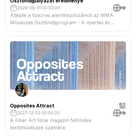
Ösztöndíjpályázat eredménye
2029-08-31 00:00:00
Hír
Átlépte a tízezres jelentkezőszámot az MMA
Művészeti Ösztöndíjprogram - A nyertes és
tartaléklistás pályázók névsora megtekinthető a
csatolmányban
Opposites Attract
2027-12-03 00:00:00
Hír
A Fiber Art Now magazin felhívása
textilművészek számára