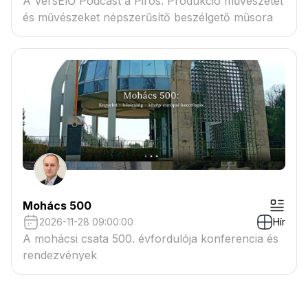
A VersElŐ Podcast a Piros. Produkció művészetet
és művészeket népszerűsítő beszélgető műsora
Mohács 500
2026-11-28 09:00:00
Hír
A mohácsi csata 500. évfordulója konferencia és
rendezvények