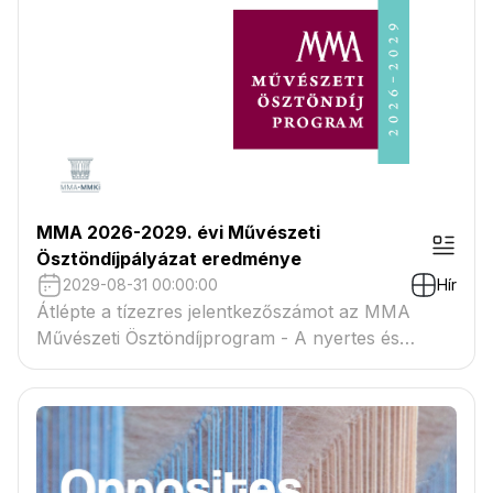
MMA 2026-2029. évi Művészeti
Ösztöndíjpályázat eredménye
2029-08-31 00:00:00
Hír
Átlépte a tízezres jelentkezőszámot az MMA
Művészeti Ösztöndíjprogram - A nyertes és
tartaléklistás pályázók névsora megtekinthető a
csatolmányban