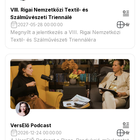
VIII. Rigai Nemzetközi Textil- és
Szálművészeti Triennálé
2027-05-28 00:00:00
Hír
Megnyílt a jelentkezés a VIII. Rigai Nemzetközi
Textil- és Szálművészeti Triennáléra
VersElő Podcast
2026-12-24 00:00:00
Hír