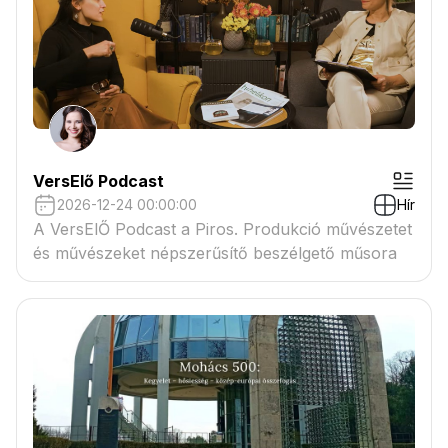
VersElő Podcast
2026-12-24 00:00:00
Hír
A VersElŐ Podcast a Piros. Produkció művészetet
és művészeket népszerűsítő beszélgető műsora