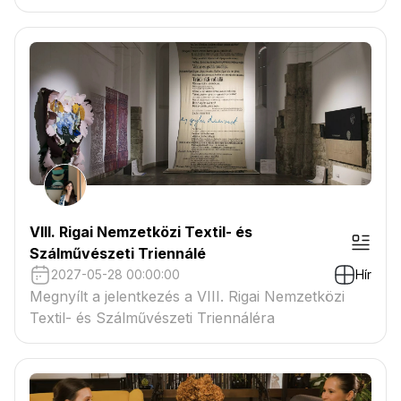
VIII. Rigai Nemzetközi Textil- és
Szálművészeti Triennálé
2027-05-28 00:00:00
Hír
Megnyílt a jelentkezés a VIII. Rigai Nemzetközi
Textil- és Szálművészeti Triennáléra