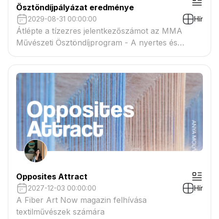
Ösztöndíjpályázat eredménye
2029-08-31 00:00:00
Hír
Átlépte a tízezres jelentkezőszámot az MMA
Művészeti Ösztöndíjprogram - A nyertes és
tartaléklistás pályázók névsora megtekinthető a
csatolmányban
Opposites Attract
2027-12-03 00:00:00
Hír
A Fiber Art Now magazin felhívása
textilművészek számára