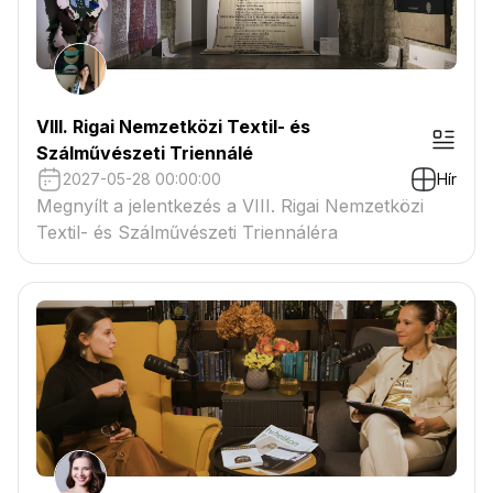
VIII. Rigai Nemzetközi Textil- és
Szálművészeti Triennálé
2027-05-28 00:00:00
Hír
Megnyílt a jelentkezés a VIII. Rigai Nemzetközi
Textil- és Szálművészeti Triennáléra