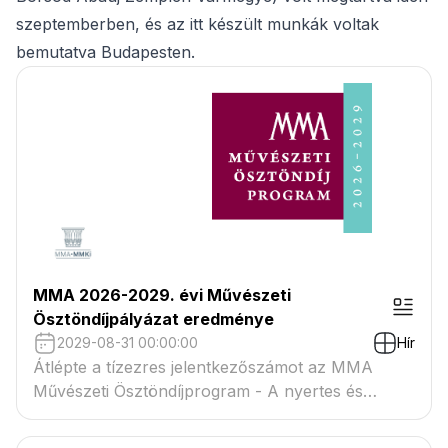
szeptemberben, és az itt készült munkák voltak
bemutatva Budapesten.
MMA 2026-2029. évi Művészeti
Ösztöndíjpályázat eredménye
2029-08-31 00:00:00
Hír
Átlépte a tízezres jelentkezőszámot az MMA
Művészeti Ösztöndíjprogram - A nyertes és
tartaléklistás pályázók névsora megtekinthető a
csatolmányban