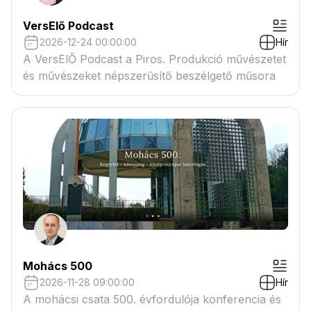
VersElő Podcast
2026-12-24 00:00:00
Hír
A VersElŐ Podcast a Piros. Produkció művészetet
és művészeket népszerűsítő beszélgető műsora
Mohács 500
2026-11-28 09:00:00
Hír
A mohácsi csata 500. évfordulója konferencia és