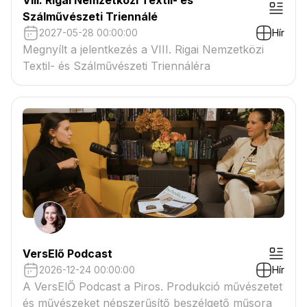
VIII. Rigai Nemzetközi Textil- és
Szálművészeti Triennálé
2027-05-28 00:00:00
Hír
Megnyílt a jelentkezés a VIII. Rigai Nemzetközi
Textil- és Szálművészeti Triennáléra
VersElő Podcast
2026-12-24 00:00:00
Hír
A VersElŐ Podcast a Piros. Produkció művészetet
és művészeket népszerűsítő beszélgető műsora