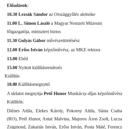
Előadások
:
10.30 Lezsák Sándor
az Országgyűlés alelnöke
11.00 L. Simon László
a Magyar Nemzeti Múzeum
főigazgatója, miniszteri biztos
11.30 Gulyás Gábor
művészettörténész
12.00 Erőss István
képzőművész, az MKE rektora
13.00
Ebéd
15.00
Nyitott kiállításrendezés
Kiállítás
18.00
Kiállításmegnyitó
A tárlatot megnyitja
Pető Hunor
Munkácsy-díjas képzőművész
Kiállítók:
Diénes Attila, Elekes Károly, Pokorny Attila, Sánta Csaba
(RO), Pető Hunor, Antal Malvina, Majoros Áron Zsolt, Lucza
Zsigmond, Zakariás István, Erőss István, Posta Máté, Ferencz