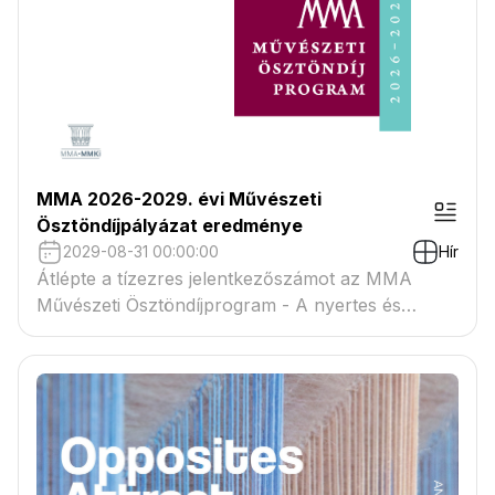
MMA 2026-2029. évi Művészeti
Ösztöndíjpályázat eredménye
2029-08-31 00:00:00
Hír
Átlépte a tízezres jelentkezőszámot az MMA
Művészeti Ösztöndíjprogram - A nyertes és
tartaléklistás pályázók névsora megtekinthető a
csatolmányban