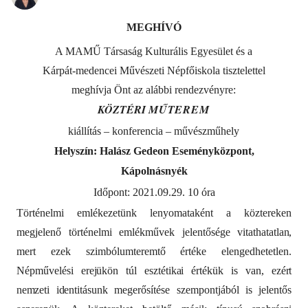
MEGHÍVÓ
A MAMŰ Társaság Kulturális Egyesület és a
Kárpát-medencei Művészeti Népfőiskola tisztelettel
meghívja Önt az alábbi rendezvényre:
KÖZTÉRI
MŰTEREM
kiállítás – konferencia – művészműhely
Helyszín: Halász Gedeon Eseményközpont,
Kápolnásnyék
Időpont: 2021.09.29. 10 óra
Történelmi emlékezetünk lenyomataként a köztereken
megjelenő történelmi emlékművek
jelentősége vitathatatlan,
mert ezek szimbólumteremtő értéke elengedhetetlen.
Népművelési
erejükön
túl
esztétikai
értékük
is
van,
ezért
nemzeti
identitásunk
megerősítése szempontjából is jelentős