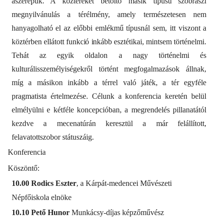
aszerepük. A köztereket betöltő másik típusú szobrászi
megnyilvánulás a térélmény, amely természetesen nem
hanyagolható el az előbbi emlékmű típusnál sem, itt viszont a
köztérben ellátott
funkció
inkább
esztétikai, mintsem történelmi.
Tehát az egyik oldalon a nagy történelmi és
kulturálisszemélyiségekről történt megfogalmazások állnak,
míg a másikon inkább a térrel való játék, a tér egyféle
pragmatista értelmezése. Célunk a konferencia keretén belül
elmélyülni e kétféle koncepcióban, a megrendelés pillanatától
kezdve a mecenatúrán keresztül a már felállított,
felavatottszobor státuszáig.
Konferencia
Köszöntő:
10.00 Rodics Eszter
, a Kárpát-medencei Művészeti
Népfőiskola elnöke
10.10 Pető Hunor
Munkácsy-díjas képzőművész