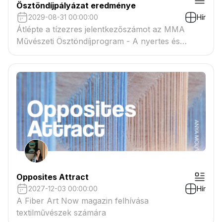
Ösztöndíjpályázat eredménye
2029-08-31 00:00:00
Hír
Átlépte a tízezres jelentkezőszámot az MMA
Művészeti Ösztöndíjprogram - A nyertes és
tartaléklistás pályázók névsora megtekinthető a
csatolmányban
Opposites Attract
2027-12-03 00:00:00
Hír
A Fiber Art Now magazin felhívása
textilművészek számára