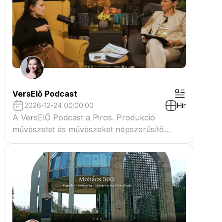
VersElő Podcast
2026-12-24 00:00:00
Hír
A VersElŐ Podcast a Piros. Produkció
művészetet és művészeket népszerűsítő
beszélgető műsora