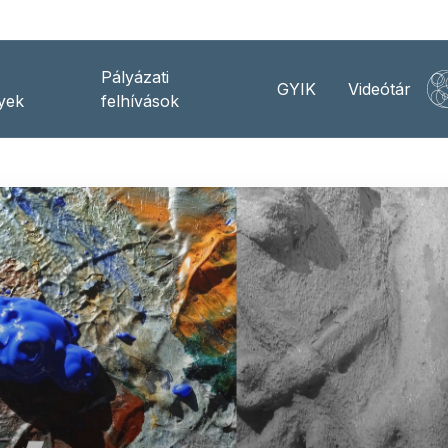
Pályázati
GYIK
Videótár
yek
felhívások