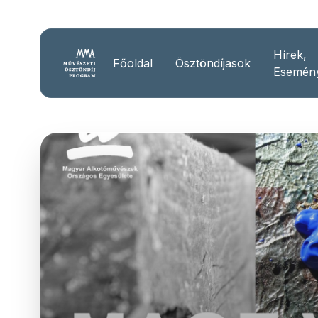
Hírek,
Főoldal
Ösztöndíjasok
Esemén