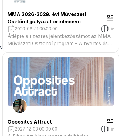
MMA 2026-2029. évi Művészeti
Ösztöndíjpályázat eredménye
2029-08-31 00:00:00
Hír
Átlépte a tízezres jelentkezőszámot az MMA
Művészeti Ösztöndíjprogram - A nyertes és
s
tartaléklistás pályázók névsora megtekinthető
a csatolmányban
Opposites Attract
2027-12-03 00:00:00
Hír