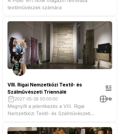
A Fiber Art Now magazin felhívása
textilművészek számára
VIII. Rigai Nemzetközi Textil- és
Szálművészeti Triennálé
2027-05-28 00:00:00
Hír
Megnyílt a jelentkezés a VIII. Rigai
Nemzetközi Textil- és Szálművészeti
Triennáléra