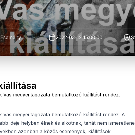
Esemény
2022-03-12 15:00:00
S
iállítása
as megyei tagozata bemutatkozó kiállítást rendez.
as megyei tagozata bemutatkozó kiállítást rendez. A
zabb ideje helyben élnek és alkotnak, tehát nem ismeretlen
vekben azonban a közös események, kiállítások