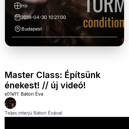
Hír
2019-04-30 10:21:00
Budapest
Master Class: Építsünk
énekest! // új videó!
s01e11: Bátori Éva
Teljes interjú Bátori Évával