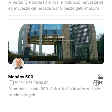
A VersElŐ Podcast a Piros. Produkció művészetet
és művészeket népszerűsítő beszélgető műsora
Mohács 500
2026-11-28 09:00:00
Hír
A mohácsi csata 500. évfordulója konferencia és
rendezvények