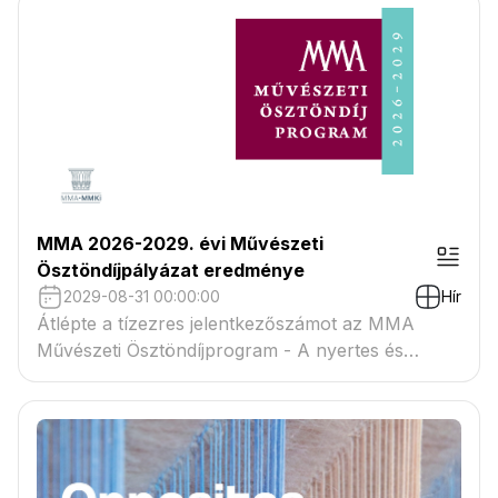
MMA 2026-2029. évi Művészeti
Ösztöndíjpályázat eredménye
2029-08-31 00:00:00
Hír
Átlépte a tízezres jelentkezőszámot az MMA
Művészeti Ösztöndíjprogram - A nyertes és
tartaléklistás pályázók névsora megtekinthető a
csatolmányban