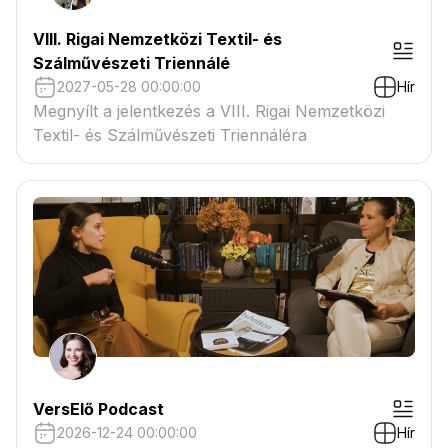
VIII. Rigai Nemzetközi Textil- és
Szálművészeti Triennálé
2027-05-28 00:00:00
Hír
Megnyílt a jelentkezés a VIII. Rigai Nemzetközi
Textil- és Szálművészeti Triennáléra
VersElő Podcast
2026-12-24 00:00:00
Hír