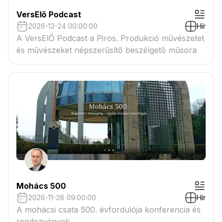
VersElő Podcast
2026-12-24 00:00:00
Hír
A VersElŐ Podcast a Piros. Produkció művészetet
és művészeket népszerűsítő beszélgető műsora
Mohács 500
2026-11-28 09:00:00
Hír
A mohácsi csata 500. évfordulója konferencia és
rendezvények