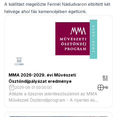
A kiállítást megelőzte Ferinél Nádudvaron eltöltött két
hétvége ahol fás kemencéjében égettünk.
MMA 2026-2029. évi Művészeti
Ösztöndíjpályázat eredménye
2029-08-31 00:00:00
Hír
Átlépte a tízezres jelentkezőszámot az MMA
Művészeti Ösztöndíjprogram - A nyertes és
tartaléklistás pályázók névsora megtekinthető a
csatolmányban