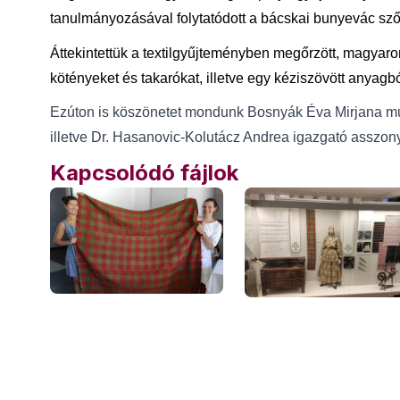
tanulmányozásával folytatódott a bácskai bunyevác szőt
Áttekintettük a textilgyűjteményben megőrzött, magyaro
kötényeket és takarókat, illetve egy kéziszövött anyagból 
Ezúton is köszönetet mondunk Bosnyák Éva Mirjana mu
illetve Dr. Hasanovic-Kolutácz Andrea igazgató asszo
Kapcsolódó fájlok