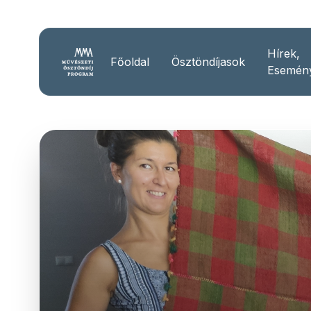
Hírek,
Főoldal
Ösztöndíjasok
Esemén