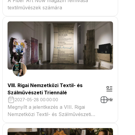
A Fiber Art Now magazin felhívása
textilművészek számára
VIII. Rigai Nemzetközi Textil- és
Szálművészeti Triennálé
2027-05-28 00:00:00
Hír
Megnyílt a jelentkezés a VIII. Rigai
Nemzetközi Textil- és Szálművészeti
Triennáléra