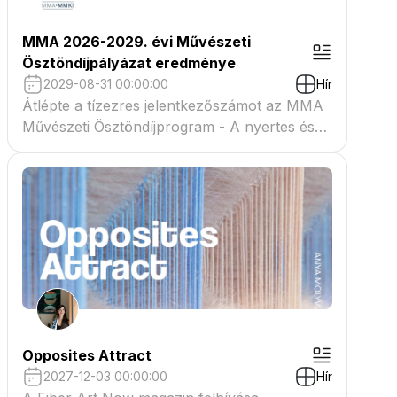
MMA 2026-2029. évi Művészeti
Ösztöndíjpályázat eredménye
2029-08-31 00:00:00
Hír
Átlépte a tízezres jelentkezőszámot az MMA
Művészeti Ösztöndíjprogram - A nyertes és
tartaléklistás pályázók névsora megtekinthető
a csatolmányban
Opposites Attract
2027-12-03 00:00:00
Hír