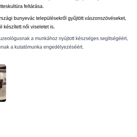
teskultúra feltárása.
rszági bunyevác településekről gyűjtött vászonszövéseket,
készített női viseletet is.
zeológusnak a munkához nyújtott készséges segítségéért,
nynak a kutatómunka engedélyezéséért.