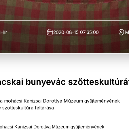
Hír
2020-08-15 07:35:00
M
ácskai bunyevác szőtteskultúrá
 a mohácsi Kanizsai Dorottya Múzeum gyűjteményének
szőtteskultúra feltárása
mohácsi Kanizsai Dorottya Múzeum gyűjteményének