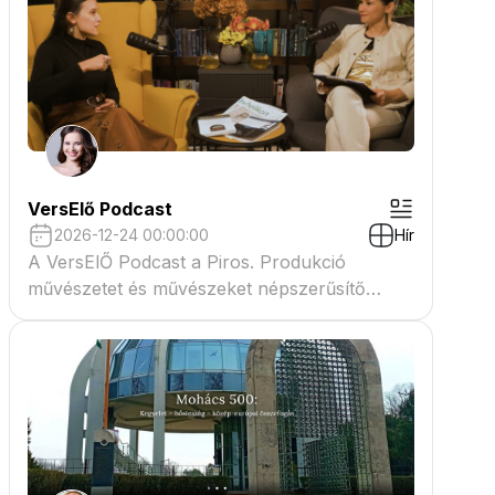
VersElő Podcast
2026-12-24 00:00:00
Hír
A VersElŐ Podcast a Piros. Produkció
művészetet és művészeket népszerűsítő
beszélgető műsora