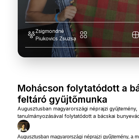
Zsigmondné
Piukovics Zsuzsa
Mohácson folytatódott a b
feltáró gyűjtőmunka
Augusztusban magyarországi néprajzi gyűjtemény,
tanulmányozásával folytatódott a bácskai bunyevác 
Augusztusban magyarországi néprajzi gyűjtemény, a 