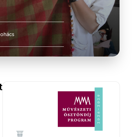
ohács
t