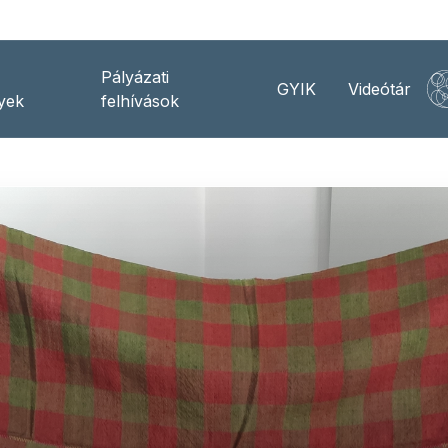
Pályázati
GYIK
Videótár
yek
felhívások