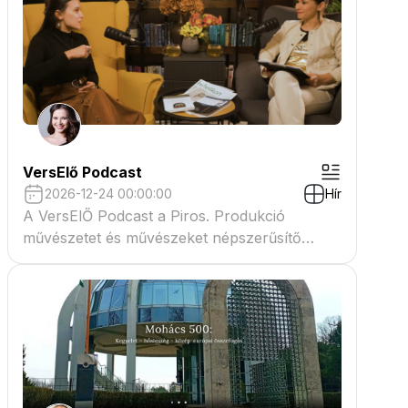
VersElő Podcast
2026-12-24 00:00:00
Hír
A VersElŐ Podcast a Piros. Produkció
művészetet és művészeket népszerűsítő
beszélgető műsora