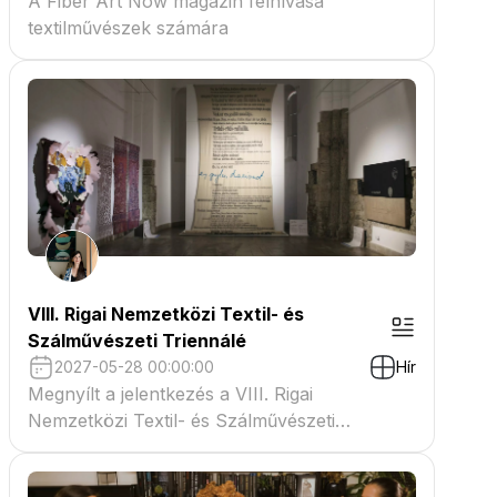
A Fiber Art Now magazin felhívása
textilművészek számára
VIII. Rigai Nemzetközi Textil- és
Szálművészeti Triennálé
2027-05-28 00:00:00
Hír
Megnyílt a jelentkezés a VIII. Rigai
Nemzetközi Textil- és Szálművészeti
Triennáléra