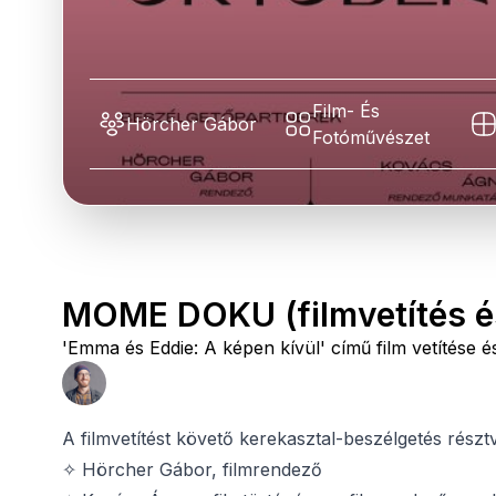
Film- És
Hörcher Gábor
Fotóművészet
MOME DOKU (filmvetítés é
'Emma és Eddie: A képen kívül' című film vetítés
A filmvetítést követő kerekasztal-beszélgetés részt
✧ Hörcher Gábor, filmrendező