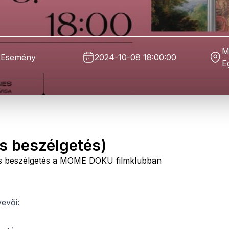
M
Esemény
2024-10-08 18:00:00
E
s beszélgetés)
e és beszélgetés a MOME DOKU filmklubban
vevői: