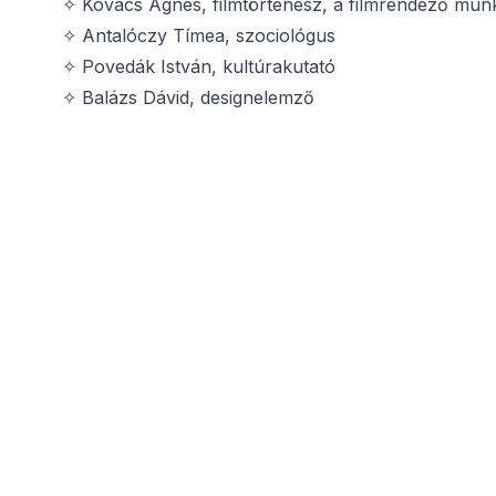
✧ Kovács Ágnes, filmtörténész, a filmrendező mun
✧ Antalóczy Tímea, szociológus
✧ Povedák István, kultúrakutató
✧ Balázs Dávid, designelemző