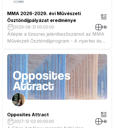
MMA 2026-2029. évi Művészeti
Ösztöndíjpályázat eredménye
2029-08-31 00:00:00
Hír
Átlépte a tízezres jelentkezőszámot az MMA
Művészeti Ösztöndíjprogram - A nyertes és
tartaléklistás pályázók névsora megtekinthető
a csatolmányban
Opposites Attract
2027-12-03 00:00:00
Hír