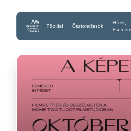
Hírek,
Főoldal
Ösztöndíjasok
Esemén