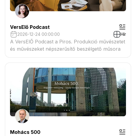
VersElő Podcast
2026-12-24 00:00:00
Hír
A VersElŐ Podcast a Piros. Produkció művészetet
és művészeket népszerűsítő beszélgető műsora
Mohács 500