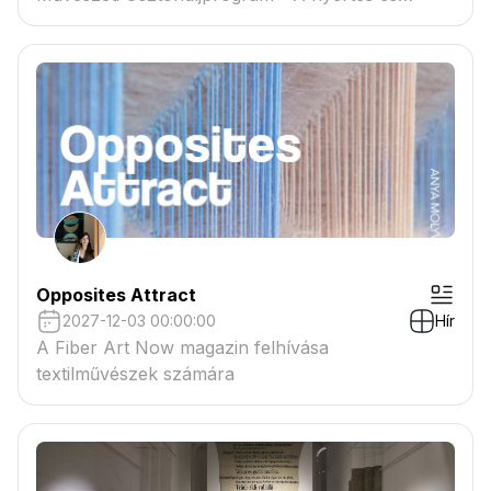
tartaléklistás pályázók névsora megtekinthető a
csatolmányban
Opposites Attract
2027-12-03 00:00:00
Hír
A Fiber Art Now magazin felhívása
textilművészek számára