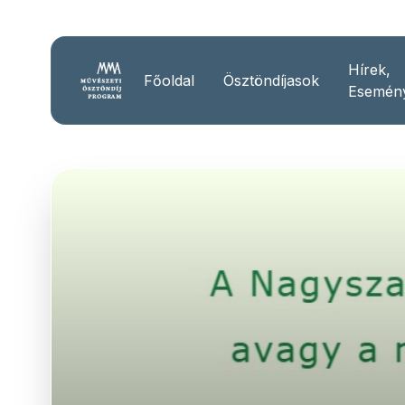
Hírek,
Főoldal
Ösztöndíjasok
Esemén