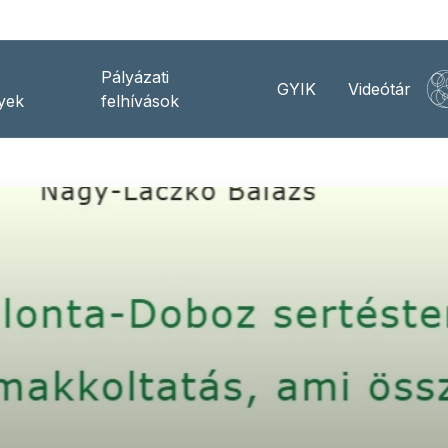
Pályázati
GYIK
Videótár
yek
felhívások