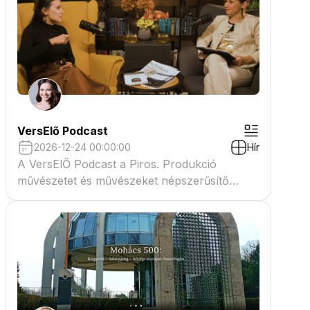
VersElő Podcast
2026-12-24 00:00:00
Hír
A VersElŐ Podcast a Piros. Produkció
művészetet és művészeket népszerűsítő
beszélgető műsora