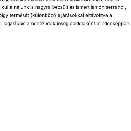
ül a nálunk is nagyra becsült és ismert jamón serrano ,
lgy termését (különböző eljárásokkal eltávolítva a
k, legalábbis a nehéz idők ínség eledeleként mindenképpen