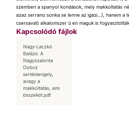
szemben a spanyol kondások, mely makkoltatás nélk
azaz serrano sonka se lenne az igazi…), hanem a tö
csersavat) alkalomszer ű en maguk is fogyasztottá
Kapcsolódó fájlok
Nagy-Laczkó
Balázs: A
Nagyszalonta
Doboz
sertéstengely,
avagy a
makkoltatás, ami
összeköt.pdf