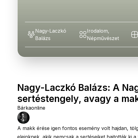
Nagy-Laczkó
Irodalom,
Balázs
Népművészet
Nagy-Laczkó Balázs: A Na
sertéstengely, avagy a mak
Bárkaonline
A makk érése igen fontos esemény volt hajdan, töl
eleinknek, akik nemcsak a sertéseiket hajtották ki a