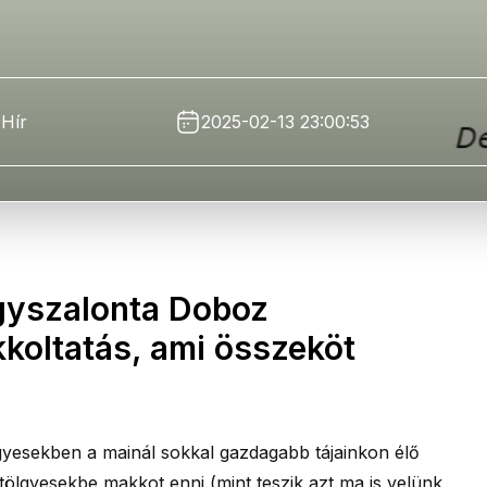
Hír
2025-02-13 23:00:53
gyszalonta Doboz
koltatás, ami összeköt
gyesekben a mainál sokkal gazdagabb tájainkon élő
 tölgyesekbe makkot enni (mint teszik azt ma is velünk