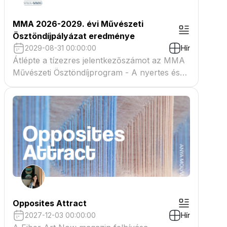
MMA 2026-2029. évi Művészeti
Ösztöndíjpályázat eredménye
2029-08-31 00:00:00
Hír
Átlépte a tízezres jelentkezőszámot az MMA
Művészeti Ösztöndíjprogram - A nyertes és
tartaléklistás pályázók névsora megtekinthető
a csatolmányban
Opposites Attract
2027-12-03 00:00:00
Hír