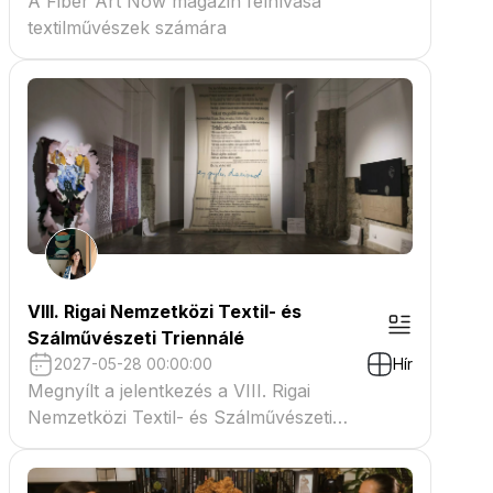
A Fiber Art Now magazin felhívása
textilművészek számára
VIII. Rigai Nemzetközi Textil- és
Szálművészeti Triennálé
2027-05-28 00:00:00
Hír
Megnyílt a jelentkezés a VIII. Rigai
Nemzetközi Textil- és Szálművészeti
Triennáléra