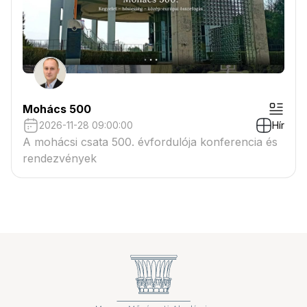
Mohács 500
2026-11-28 09:00:00
Hír
A mohácsi csata 500. évfordulója konferencia és
rendezvények