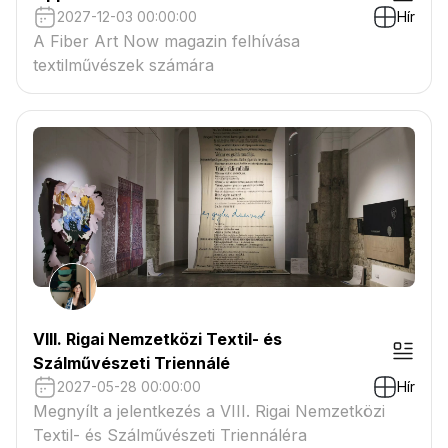
2027-12-03 00:00:00
Hír
A Fiber Art Now magazin felhívása
textilművészek számára
VIII. Rigai Nemzetközi Textil- és
Szálművészeti Triennálé
2027-05-28 00:00:00
Hír
Megnyílt a jelentkezés a VIII. Rigai Nemzetközi
Textil- és Szálművészeti Triennáléra