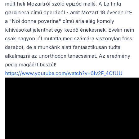
múlt heti Mozartról szóló epizód mellé. A La finta
giardiniera című operából - amit Mozart 18 évesen írt-
a "Noi donne poverine" című ária elég komoly
kihívásokat jelenthet egy kezdő énekesnek. Evelin nem
csak nagyon jól mutatta meg számára viszonylag friss
darabot, de a munkánk alatt fantasztikusan tudta
alkalmazni az unorthodox tanácsaimat. Az eredmény
pedig magáért beszél!
https://www.youtube.com/watch?v=6Iv2F_4OfUU