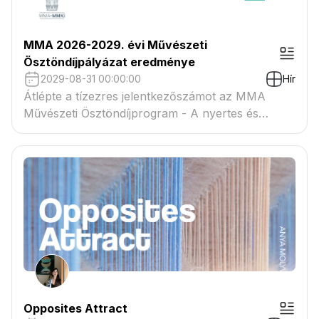
MMA 2026-2029. évi Művészeti
Ösztöndíjpályázat eredménye
2029-08-31 00:00:00
Hír
Átlépte a tízezres jelentkezőszámot az MMA
Művészeti Ösztöndíjprogram - A nyertes és
tartaléklistás pályázók névsora megtekinthető a
csatolmányban
Opposites Attract