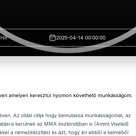
Hír
2025-04-14 00:00:00
néven amelyen keresztül nyomon követhető munkásságom.
éven. Az oldal célja hogy bemutassa munkásságomat, az
utatásra kerülnek az MMA ösztöndíjban is (Amint Viseled)
kkel a nemezkészítést és azt, hogy én ebből a kelméből