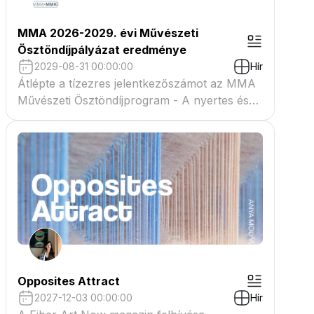
MMA 2026-2029. évi Művészeti
Ösztöndíjpályázat eredménye
2029-08-31 00:00:00
Hír
Átlépte a tízezres jelentkezőszámot az MMA
Művészeti Ösztöndíjprogram - A nyertes és
tartaléklistás pályázók névsora megtekinthető
a csatolmányban
Opposites Attract
2027-12-03 00:00:00
Hír