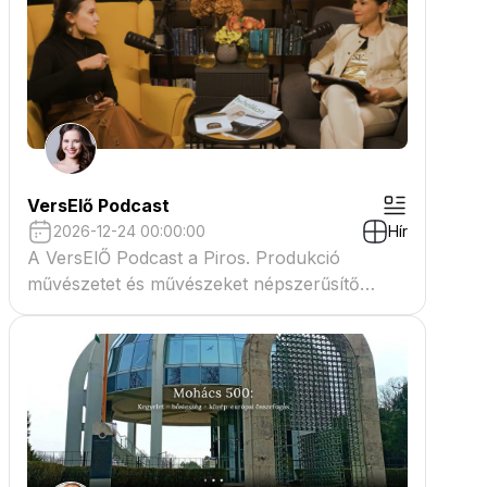
VersElő Podcast
2026-12-24 00:00:00
Hír
A VersElŐ Podcast a Piros. Produkció
művészetet és művészeket népszerűsítő
beszélgető műsora