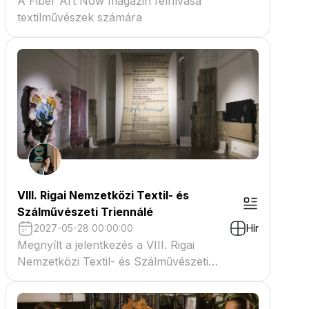
A Fiber Art Now magazin felhívása
textilművészek számára
VIII. Rigai Nemzetközi Textil- és
Szálművészeti Triennálé
2027-05-28 00:00:00
Hír
Megnyílt a jelentkezés a VIII. Rigai
Nemzetközi Textil- és Szálművészeti
Triennáléra