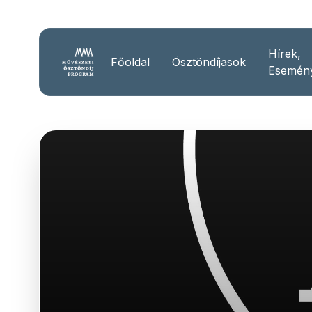
Hírek,
Főoldal
Ösztöndíjasok
Esemén