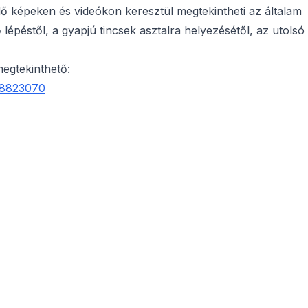
ő képeken és videókon keresztül megtekintheti az általam
 lépéstől, a gyapjú tincsek asztalra helyezésétől, az utolsó
megtekinthető:
08823070