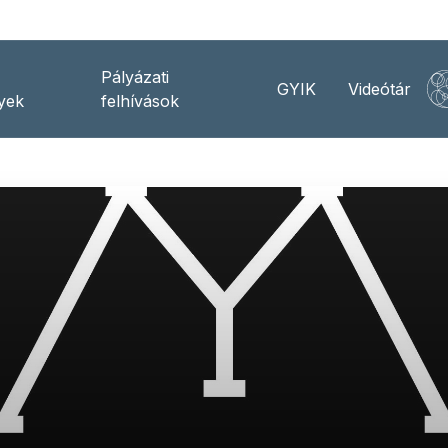
Pályázati
GYIK
Videótár
yek
felhívások