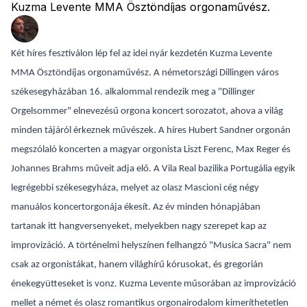
Kuzma Levente MMA Ösztöndíjas orgonaművész.
Két híres fesztiválon lép fel az idei nyár kezdetén Kuzma Levente
MMA Ösztöndíjas orgonaművész. A németországi Dillingen város
székesegyházában 16. alkalommal rendezik meg a "Dillinger
Orgelsommer" elnevezésű orgona koncert sorozatot, ahova a világ
minden tájáról érkeznek művészek. A híres Hubert Sandner orgonán
megszólaló koncerten a magyar orgonista Liszt Ferenc, Max Reger és
Johannes Brahms műveit adja elő. A Vila Real bazilika Portugália egyik
legrégebbi székesegyháza, melyet az olasz Mascioni cég négy
manuálos koncertorgonája ékesít. Az év minden hónapjában
tartanak itt hangversenyeket, melyekben nagy szerepet kap az
improvizáció. A történelmi helyszínen felhangzó "Musica Sacra" nem
csak az orgonistákat, hanem világhírű kórusokat, és gregorián
énekegyütteseket is vonz. Kuzma Levente műsorában az improvizáció
mellet a német és olasz romantikus orgonairodalom kimeríthetetlen