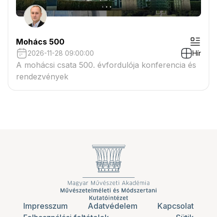
Mohács 500
2026-11-28 09:00:00
Hír
A mohácsi csata 500. évfordulója konferencia és
rendezvények
Impresszum
Adatvédelem
Kapcsolat