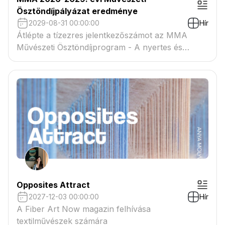
Ösztöndíjpályázat eredménye
2029-08-31 00:00:00
Hír
Átlépte a tízezres jelentkezőszámot az MMA
Művészeti Ösztöndíjprogram - A nyertes és
tartaléklistás pályázók névsora megtekinthető a
csatolmányban
Opposites Attract
2027-12-03 00:00:00
Hír
A Fiber Art Now magazin felhívása
textilművészek számára