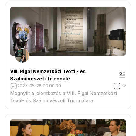
VIII. Rigai Nemzetközi Textil- és
Szálművészeti Triennálé
2027-05-28 00:00:00
Hír
Megnyílt a jelentkezés a VIII. Rigai Nemzetközi
Textil- és Szálművészeti Triennáléra