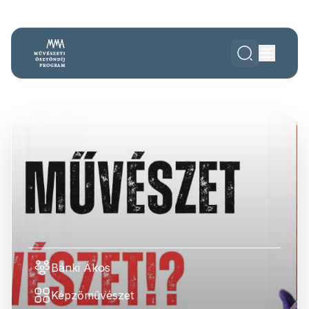
Bánki Ákos
Képzőművészet