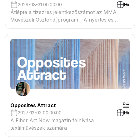
2029-08-31 00:00:00
Hír
Átlépte a tízezres jelentkezőszámot az MMA
Művészeti Ösztöndíjprogram - A nyertes és
tartaléklistás pályázók névsora megtekinthető a
csatolmányban
Opposites Attract
2027-12-03 00:00:00
Hír
A Fiber Art Now magazin felhívása
textilművészek számára