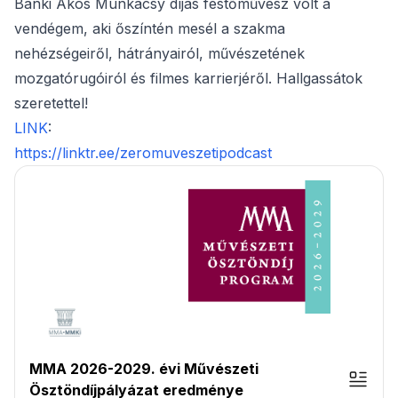
Bánki Ákos Munkácsy díjas festőművész volt a
vendégem, aki őszíntén mesél a szakma
nehézségeiről, hátrányairól, művészetének
mozgatórugóiról és filmes karrierjéről. Hallgassátok
szeretettel!
LINK
:
https://linktr.ee/zeromuveszetipodcast
MMA 2026-2029. évi Művészeti
Ösztöndíjpályázat eredménye