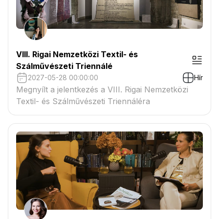
VIII. Rigai Nemzetközi Textil- és
Szálművészeti Triennálé
2027-05-28 00:00:00
Hír
Megnyílt a jelentkezés a VIII. Rigai Nemzetközi
Textil- és Szálművészeti Triennáléra