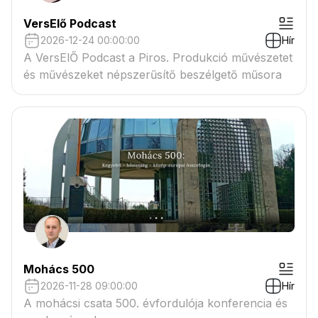
VersElő Podcast
2026-12-24 00:00:00
Hír
A VersElŐ Podcast a Piros. Produkció művészetet
és művészeket népszerűsítő beszélgető műsora
Mohács 500
2026-11-28 09:00:00
Hír
A mohácsi csata 500. évfordulója konferencia és