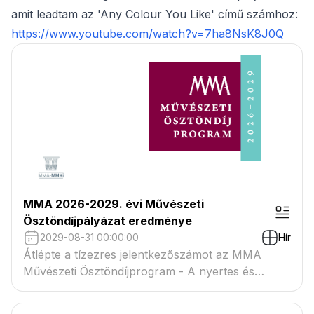
amit leadtam az 'Any Colour You Like' című számhoz:
https://www.youtube.com/watch?v=7ha8NsK8J0Q
MMA 2026-2029. évi Művészeti
Ösztöndíjpályázat eredménye
2029-08-31 00:00:00
Hír
Átlépte a tízezres jelentkezőszámot az MMA
Művészeti Ösztöndíjprogram - A nyertes és
tartaléklistás pályázók névsora megtekinthető a
csatolmányban