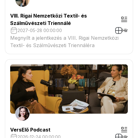
VIII. Rigai Nemzetközi Textil- és
Szálművészeti Triennálé
2027-05-28 00:00:00
Hír
Megnyílt a jelentkezés a VIII. Rigai Nemzetközi
Textil- és Szálművészeti Triennáléra
VersElő Podcast
2026-12-24 00:00:00
Hír