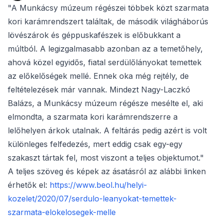
"A Munkácsy múzeum régészei többek közt szarmata
kori karámrendszert találtak, de második világháborús
lövészárok és géppuskafészek is előbukkant a
múltból. A legizgalmasabb azonban az a temetőhely,
ahová közel egyidős, fiatal serdülőlányokat temettek
az előkelőségek mellé. Ennek oka még rejtély, de
feltételezések már vannak. Mindezt Nagy-Laczkó
Balázs, a Munkácsy múzeum régésze mesélte el, aki
elmondta, a szarmata kori karámrendszerre a
lelőhelyen árkok utalnak. A feltárás pedig azért is volt
különleges felfedezés, mert eddig csak egy-egy
szakaszt tártak fel, most viszont a teljes objektumot."
A teljes szöveg és képek az ásatásról az alábbi linken
érhetők el:
https://www.beol.hu/helyi-
kozelet/2020/07/serdulo-leanyokat-temettek-
szarmata-elokelosegek-melle