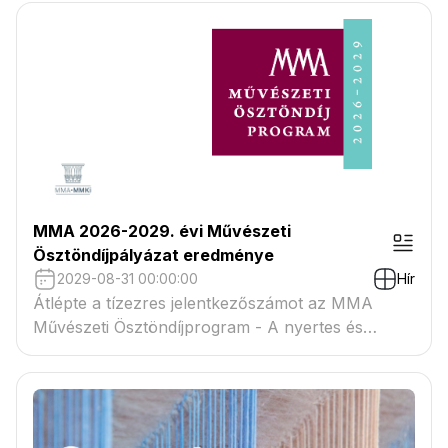
MMA 2026-2029. évi Művészeti
Ösztöndíjpályázat eredménye
2029-08-31 00:00:00
Hír
Átlépte a tízezres jelentkezőszámot az MMA
Művészeti Ösztöndíjprogram - A nyertes és
tartaléklistás pályázók névsora megtekinthető a
csatolmányban