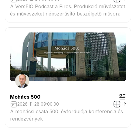
A VersElŐ Podcast a Piros. Produkció művészetet
és művészeket népszerűsítő beszélgető műsora
Mohács 500
2026-11-28 09:00:00
Hír
A mohácsi csata 500. évfordulója konferencia és
rendezvények