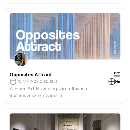
tartaléklistás pályázók névsora megtekinthető a
csatolmányban
Opposites Attract
2027-12-03 00:00:00
Hír
A Fiber Art Now magazin felhívása
textilművészek számára