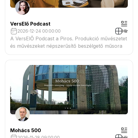
VersElő Podcast
2026-12-24 00:00:00
Hír
A VersElŐ Podcast a Piros. Produkció művészetet
és művészeket népszerűsítő beszélgető műsora
Mohács 500
2026-11-28 09:00:00
Hír