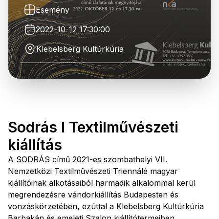
Esemény
2022-10-12 17:30:00
Klebelsberg Kultúrkúria
Sodrás I Textilművészeti
kiállítás
A SODRÁS című 2021-es szombathelyi VII.
Nemzetközi Textilművészeti Triennálé magyar
kiállítóinak alkotásaiból harmadik alkalommal kerül
megrendezésre vándorkiállítás Budapesten és
vonzáskörzetében, ezúttal a Klebelsberg Kultúrkúria
Barbakán és emeleti Szalon kiállítótermeiben.