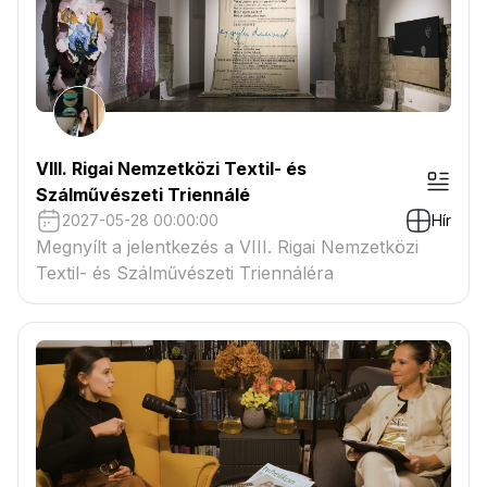
VIII. Rigai Nemzetközi Textil- és
Szálművészeti Triennálé
2027-05-28 00:00:00
Hír
Megnyílt a jelentkezés a VIII. Rigai Nemzetközi
Textil- és Szálművészeti Triennáléra