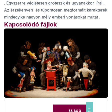
. Egyszerre végletesen groteszk és ugyanakkor lírai .
Az érzékenyen és tűpontosan megformált karakterek
mindegyike nagyon mély emberi vonásokat mutat .
Kapcsolódó fájlok