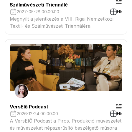
Szálművészeti Triennálé
2027-05-28 00:00:00
Hír
Megnyílt a jelentkezés a VIII. Rigai Nemzetközi
Textil- és Szálművészeti Triennáléra
VersElő Podcast
2026-12-24 00:00:00
Hír
A VersElŐ Podcast a Piros. Produkció művészetet
és művészeket népszerűsítő beszélgető műsora