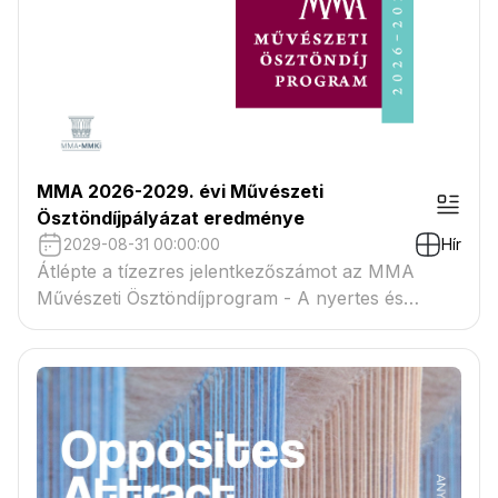
MMA 2026-2029. évi Művészeti
Ösztöndíjpályázat eredménye
2029-08-31 00:00:00
Hír
Átlépte a tízezres jelentkezőszámot az MMA
Művészeti Ösztöndíjprogram - A nyertes és
tartaléklistás pályázók névsora megtekinthető a
csatolmányban