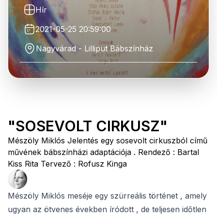
Hír
2021-05-25 20:59:00
Nagyvárad - Lilliput Bábszínház
"SOSEVOLT CIRKUSZ"
Mészöly Miklós Jelentés egy sosevolt cirkuszból című
művének bábszínházi adaptációja . Rendező : Bartal
Kiss Rita Tervező : Rofusz Kinga
Mészöly Miklós meséje egy szürreális történet , amely
ugyan az ötvenes években íródott , de teljesen időtlen