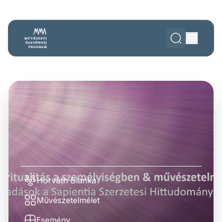
Horváth Blanka
Művészetelmélet
Esemény