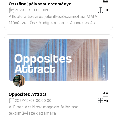
Ösztöndíjpályázat eredménye
2029-08-31 00:00:00
Hír
Átlépte a tízezres jelentkezőszámot az MMA
Művészeti Ösztöndíjprogram - A nyertes és
tartaléklistás pályázók névsora megtekinthető a
csatolmányban
Opposites Attract
2027-12-03 00:00:00
Hír
A Fiber Art Now magazin felhívása
textilművészek számára