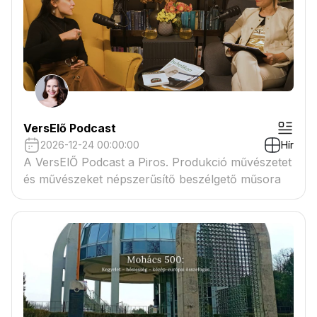
VersElő Podcast
2026-12-24 00:00:00
Hír
A VersElŐ Podcast a Piros. Produkció művészetet
és művészeket népszerűsítő beszélgető műsora