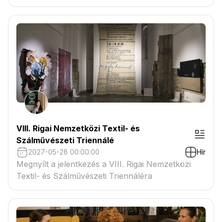
VIII. Rigai Nemzetközi Textil- és
Szálművészeti Triennálé
2027-05-28 00:00:00
Hír
Megnyílt a jelentkezés a VIII. Rigai Nemzetközi
Textil- és Szálművészeti Triennáléra