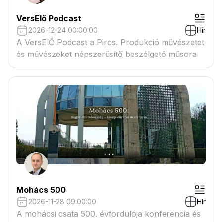
VersElő Podcast
2026-12-24 00:00:00
Hír
A VersElŐ Podcast a Piros. Produkció művészetet
és művészeket népszerűsítő beszélgető műsora
Mohács 500
2026-11-28 09:00:00
Hír
A mohácsi csata 500. évfordulója konferencia és