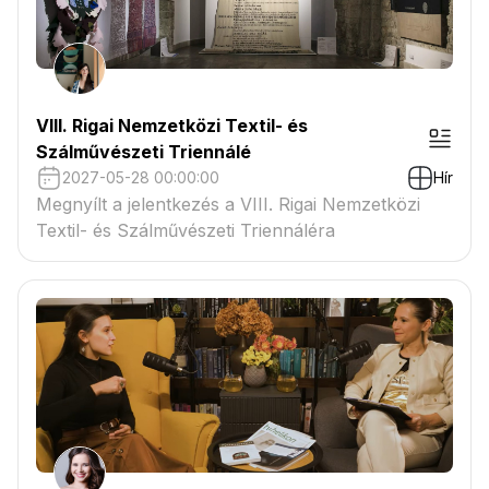
VIII. Rigai Nemzetközi Textil- és
Szálművészeti Triennálé
2027-05-28 00:00:00
Hír
Megnyílt a jelentkezés a VIII. Rigai Nemzetközi
Textil- és Szálművészeti Triennáléra