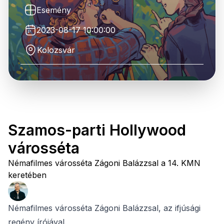
Esemény
2023-08-17 10:00:00
Kolozsvár
Szamos-parti Hollywood
városséta
Némafilmes városséta Zágoni Balázzsal a 14. KMN
keretében
Némafilmes városséta Zágoni Balázzsal, az ifjúsági
regény írójával.