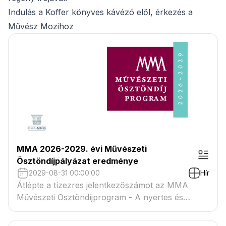
Indulás a Koffer könyves kávézó elől, érkezés a
Művész Mozihoz
MMA 2026-2029. évi Művészeti
Ösztöndíjpályázat eredménye
2029-08-31 00:00:00
Hír
Átlépte a tízezres jelentkezőszámot az MMA
Művészeti Ösztöndíjprogram - A nyertes és
tartaléklistás pályázók névsora megtekinthető a
csatolmányban