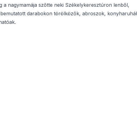
g a nagymamája szőtte neki Székelykeresztúron lenből,
 bemutatott darabokon törölközők, abroszok, konyharuhá
hatóak.