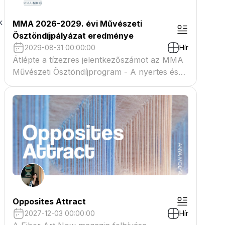
k
MMA 2026-2029. évi Művészeti
Ösztöndíjpályázat eredménye
2029-08-31 00:00:00
Hír
Átlépte a tízezres jelentkezőszámot az MMA
Művészeti Ösztöndíjprogram - A nyertes és
tartaléklistás pályázók névsora megtekinthető
a csatolmányban
Opposites Attract
2027-12-03 00:00:00
Hír