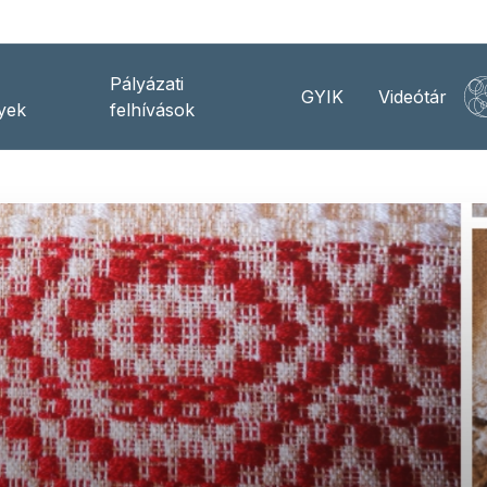
Pályázati
GYIK
Videótár
yek
felhívások