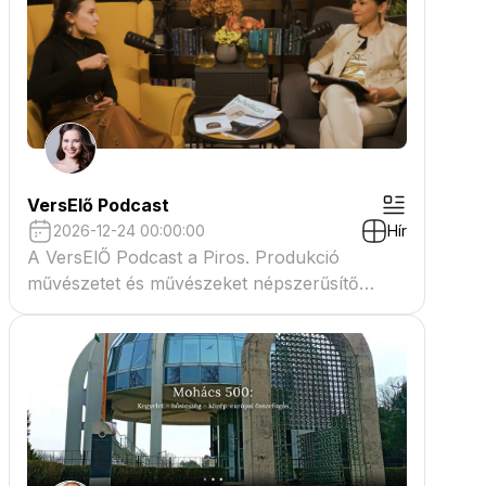
VersElő Podcast
2026-12-24 00:00:00
Hír
A VersElŐ Podcast a Piros. Produkció
művészetet és művészeket népszerűsítő
beszélgető műsora