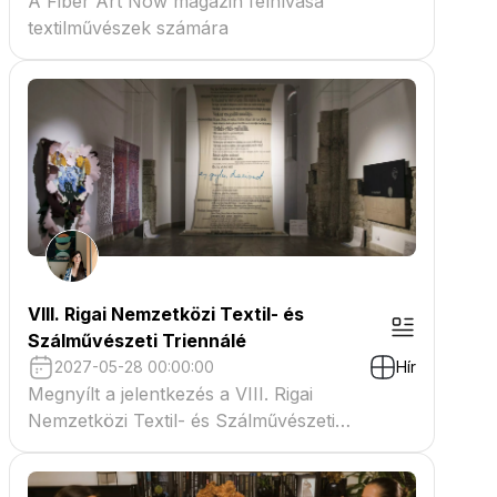
A Fiber Art Now magazin felhívása
textilművészek számára
VIII. Rigai Nemzetközi Textil- és
Szálművészeti Triennálé
2027-05-28 00:00:00
Hír
Megnyílt a jelentkezés a VIII. Rigai
Nemzetközi Textil- és Szálművészeti
Triennáléra