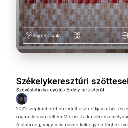
Sajó Borbála
Székelykeresztúri szőttese
Szövéstehnikai gyűjtés Erdély területéről
2021 szeptemberében indult ösztöndíjam első rész
rögtön kincsre leltem Marosi Jutka néni személyében
A stafirung, vagy más néven kelengye a férjhez men