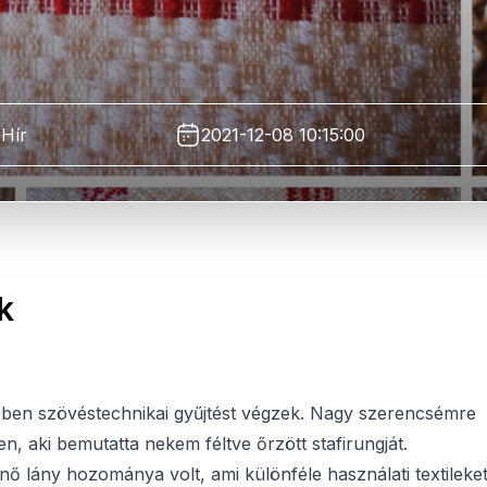
Hír
2021-12-08 10:15:00
k
ében szövéstechnikai gyűjtést végzek. Nagy szerencsémre
, aki bemutatta nekem féltve őrzött stafirungját.
ő lány hozománya volt, ami különféle használati textileket