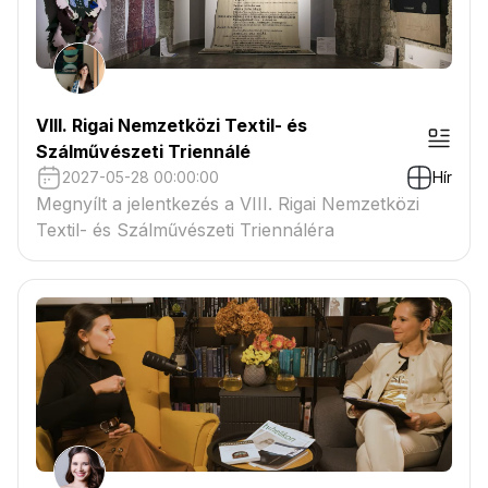
VIII. Rigai Nemzetközi Textil- és
Szálművészeti Triennálé
2027-05-28 00:00:00
Hír
Megnyílt a jelentkezés a VIII. Rigai Nemzetközi
Textil- és Szálművészeti Triennáléra