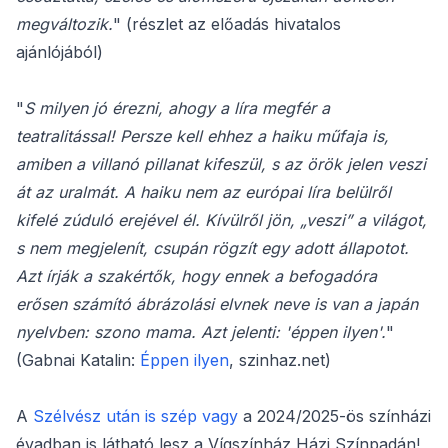
megváltozik.
" (részlet az előadás hivatalos
ajánlójából)
"
S milyen jó érezni, ahogy a líra megfér a
teatralitással! Persze kell ehhez a haiku műfaja is,
amiben a villanó pillanat kifeszül, s az örök jelen veszi
át az uralmát. A haiku nem az európai líra belülről
kifelé zúduló erejével él. Kívülről jön, „veszi” a világot,
s nem megjelenít, csupán rögzít egy adott állapotot.
Azt írják a szakértők, hogy ennek a befogadóra
erősen számító ábrázolási elvnek neve is van a japán
nyelvben: szono mama. Azt jelenti: 'éppen ilyen'.
"
(Gabnai Katalin:
Éppen ilyen
, szinhaz.net)
A
Szélvész után is szép vagy
a 2024/2025-ös színházi
évadban is
látható lesz a Vígszínház Házi Színpadán!