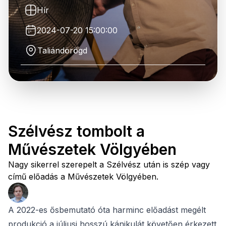
Hír
2024-07-20 15:00:00
Taliándörögd
Szélvész tombolt a
Művészetek Völgyében
Nagy sikerrel szerepelt a Szélvész után is szép vagy
című előadás a Művészetek Völgyében.
A 2022-es ősbemutató óta harminc előadást megélt
produkció a júliusi hosszú kánikulát követően érkezett