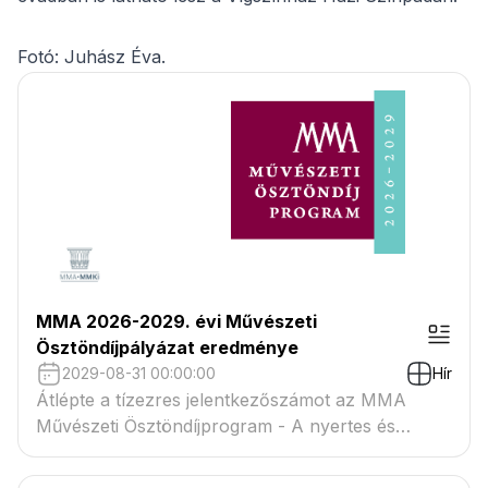
Fotó: Juhász Éva.
MMA 2026-2029. évi Művészeti
Ösztöndíjpályázat eredménye
2029-08-31 00:00:00
Hír
Átlépte a tízezres jelentkezőszámot az MMA
Művészeti Ösztöndíjprogram - A nyertes és
tartaléklistás pályázók névsora megtekinthető a
csatolmányban