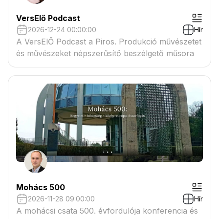
VersElő Podcast
2026-12-24 00:00:00
Hír
A VersElŐ Podcast a Piros. Produkció művészetet
és művészeket népszerűsítő beszélgető műsora
Mohács 500
2026-11-28 09:00:00
Hír
A mohácsi csata 500. évfordulója konferencia és