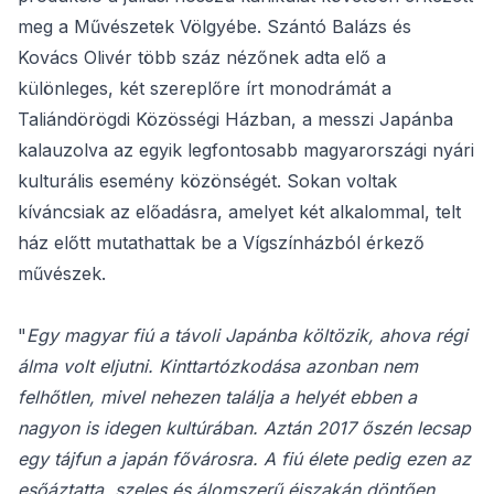
meg a Művészetek Völgyébe. Szántó Balázs és
Kovács Olivér több száz nézőnek adta elő a
különleges, két szereplőre írt monodrámát a
Taliándörögdi Közösségi Házban, a messzi Japánba
kalauzolva az egyik legfontosabb magyarországi nyári
kulturális esemény közönségét. Sokan voltak
kíváncsiak az előadásra, amelyet két alkalommal, telt
ház előtt mutathattak be a Vígszínházból érkező
művészek.
"
Egy magyar fiú a távoli Japánba költözik, ahova régi
álma volt eljutni. Kinttartózkodása azonban nem
felhőtlen, mivel nehezen találja a helyét ebben a
nagyon is idegen kultúrában. Aztán 2017 őszén lecsap
egy tájfun a japán fővárosra. A fiú élete pedig ezen az
esőáztatta, szeles és álomszerű éjszakán döntően