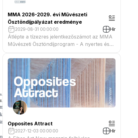
MMA 2026-2029. évi Művészeti
Ösztöndíjpályázat eredménye
2029-08-31 00:00:00
Hír
Átlépte a tízezres jelentkezőszámot az MMA
Művészeti Ösztöndíjprogram - A nyertes és
tartaléklistás pályázók névsora megtekinthető
a csatolmányban
m.
l.
tt
nk
át
Opposites Attract
2027-12-03 00:00:00
Hír
om