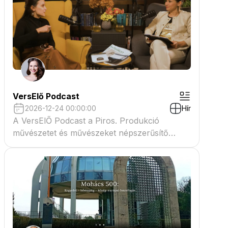
VersElő Podcast
2026-12-24 00:00:00
Hír
A VersElŐ Podcast a Piros. Produkció
művészetet és művészeket népszerűsítő
beszélgető műsora