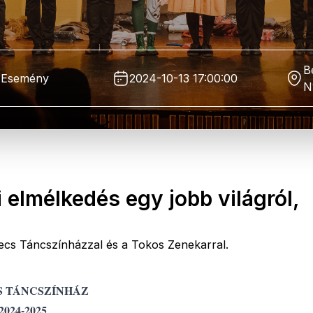
B
Esemény
2024-10-13 17:00:00
N
i elmélkedés egy jobb világról,
ecs Táncszínházzal és a Tokos Zenekarral.
S TÁNCSZÍNHÁZ
2024-2025