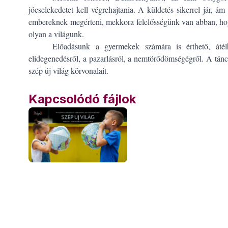
jócselekedetet kell végrehajtania. A küldetés sikerrel jár, á
embereknek megérteni, mekkora felelősségünk van abban, hog
olyan a világunk.
Előadásunk a gyermekek számára is érthető, átélh
elidegenedésről, a pazarlásról, a nemtörődömségégről. A tánc
szép új világ körvonalait.
Kapcsolódó fájlok