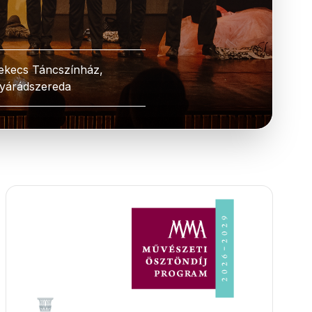
ekecs Táncszínház,
yárádszereda