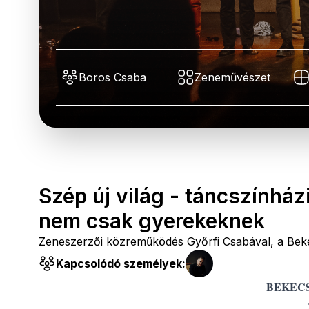
Boros Csaba
Zeneművészet
Szép új világ - táncszínház
nem csak gyerekeknek
Zeneszerzői közreműködés Győrfi Csabával, a Bek
Kapcsolódó személyek:
BEKEC