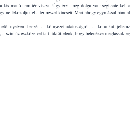
m a kis manó nem tér vissza. Úgy érzi, még dolga van: segítenie kell 
y ne tékozoljuk el a természet kincseit. Mert ahogy egymással bánun
ető nyelven beszél a környezettudatosságról, a korunkat jellem
, a színház eszközeivel tart tükröt elénk, hogy belenézve meglássuk e