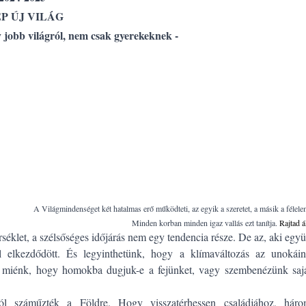
P ÚJ VILÁG
y jobb világról, nem csak gyerekeknek -
A Világmindenséget két hatalmas erő működteti, az egyik a szeretet, a másik a félele
Minden korban minden igaz vallás ezt tanítja.
Rajtad ál
éklet, a szélsőséges időjárás nem egy tendencia része. De az, aki együ
nül elkezdődött. És legyinthetünk, hogy a klímaváltozás az unokái
a miénk, hogy homokba dugjuk-e a fejünket, vagy szembenézünk saj
ól száműzték a Földre. Hogy visszatérhessen családjához, hár