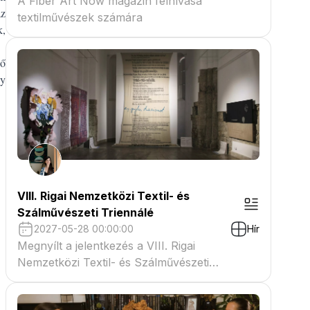
A Fiber Art Now magazin felhívása
az
textilművészek számára
k,
ző
gy
VIII. Rigai Nemzetközi Textil- és
Szálművészeti Triennálé
2027-05-28 00:00:00
Hír
Megnyílt a jelentkezés a VIII. Rigai
Nemzetközi Textil- és Szálművészeti
Triennáléra