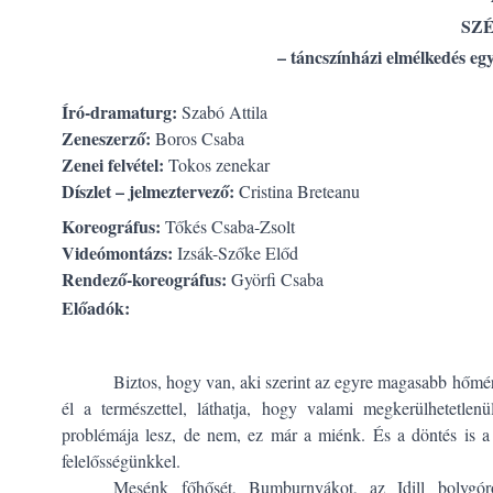
SZÉ
– táncszínházi elmélkedés eg
Író-dramaturg:
Szabó Attila
Zeneszerző:
Boros Csaba
Zenei felvétel:
Tokos zenekar
Díszlet – jelmeztervező:
Cristina Breteanu
Koreográfus:
Tőkés Csaba-Zsolt
Videómontázs:
Izsák-Szőke Előd
Rendező-koreográfus:
Györfi Csaba
Előadók:
Biztos, hogy van, aki szerint az egyre magasabb hőmérs
él a természettel, láthatja, hogy valami megkerülhetetle
problémája lesz, de nem, ez már a miénk. És a döntés is 
felelősségünkkel.
Mesénk főhősét, Bumburnyákot, az Idill bolygór