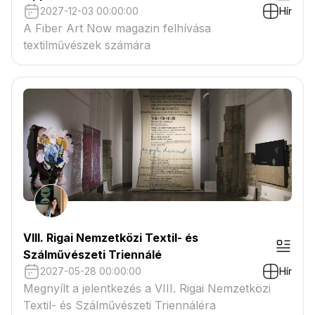
2027-12-03 00:00:00
Hír
A Fiber Art Now magazin felhívása
textilművészek számára
VIII. Rigai Nemzetközi Textil- és
Szálművészeti Triennálé
2027-05-28 00:00:00
Hír
Megnyílt a jelentkezés a VIII. Rigai Nemzetközi
Textil- és Szálművészeti Triennáléra