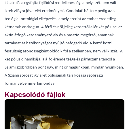
kialakulása egyfajta fejlődési rendellenesség, amely szét nem vált
ikrek világra jövetelét eredményezi. Gondolati háttere pedig az a
teológiai-ontológiai elképzelés, amely szerint az ember eredetileg
kétnemű: androgün. A férfi és női jelleg kezdettől a lét két pólusa: az
aktív-átfogó kezdeményező elv és a passzív-megőrző, amannak
tartalmat és hatékonyságot nyújtó befogadó elv. A kettő közti
feszültség azonosságként oldódik föl a szellemben, nem válik szét. A
két pólus dinamikája, alá-fölérendeltsége és párhuzama táncol a
Sziámi szobrokban pont úgy, mint önmagunkban, mindannyiunkban.
A Sziámi sorozat így a lét pólusainak találkozása szobrászi
formanyelvemmel kimondva.
Kapcsolódó fájlok