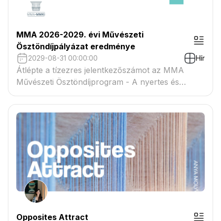
MMA 2026-2029. évi Művészeti
Ösztöndíjpályázat eredménye
2029-08-31 00:00:00
Hír
Átlépte a tízezres jelentkezőszámot az MMA
Művészeti Ösztöndíjprogram - A nyertes és
tartaléklistás pályázók névsora megtekinthető a
csatolmányban
Opposites Attract