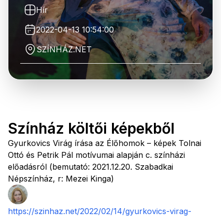
Hír
2022-04-13 10:54:00
SZÍNHÁZ.NET
Színház költői képekből
Gyurkovics Virág írása az Élőhomok – képek Tolnai
Ottó és Petrik Pál motívumai alapján c. színházi
előadásról (bemutató: 2021.12.20. Szabadkai
Népszínház, r: Mezei Kinga)
https://szinhaz.net/2022/02/14/gyurkovics-virag-