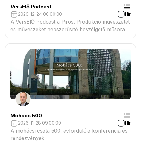
VersElő Podcast
2026-12-24 00:00:00
Hír
A VersElŐ Podcast a Piros. Produkció művészetet
és művészeket népszerűsítő beszélgető műsora
Mohács 500
2026-11-28 09:00:00
Hír
A mohácsi csata 500. évfordulója konferencia és
rendezvények