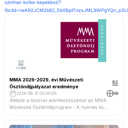
szinhaz-koltoi-kepekbol/?
fbclid=IwAR2JCM2b82_Sb0BptTnzxJML3iWPgYQn_pS
MMA 2026-2029. évi Művészeti
Ösztöndíjpályázat eredménye
2029-08-31 00:00:00
Hír
Átlépte a tízezres jelentkezőszámot az MMA
Művészeti Ösztöndíjprogram - A nyertes és
tartaléklistás pályázók névsora megtekinthető a
csatolmányban