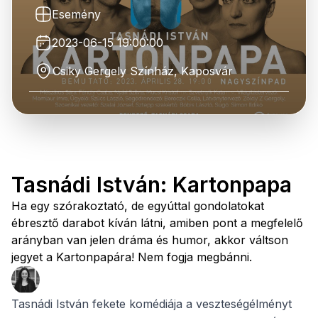
Esemény
2023-06-15 19:00:00
Csiky Gergely Színház, Kaposvár
Tasnádi István: Kartonpapa
Ha egy szórakoztató, de egyúttal gondolatokat
ébresztő darabot kíván látni, amiben pont a megfelelő
arányban van jelen dráma és humor, akkor váltson
jegyet a Kartonpapára! Nem fogja megbánni.
Tasnádi István fekete komédiája a veszteségélményt