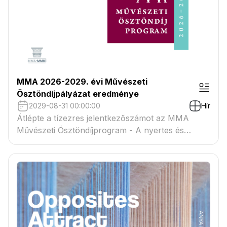
MMA 2026-2029. évi Művészeti
Ösztöndíjpályázat eredménye
2029-08-31 00:00:00
Hír
Átlépte a tízezres jelentkezőszámot az MMA
Művészeti Ösztöndíjprogram - A nyertes és
tartaléklistás pályázók névsora megtekinthető a
csatolmányban