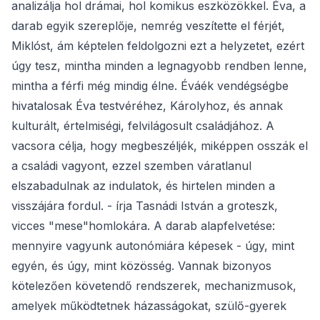
analizálja hol drámai, hol komikus eszközökkel. Éva, a
darab egyik szereplője, nemrég veszítette el férjét,
Miklóst, ám képtelen feldolgozni ezt a helyzetet, ezért
úgy tesz, mintha minden a legnagyobb rendben lenne,
mintha a férfi még mindig élne. Éváék vendégségbe
hivatalosak Éva testvéréhez, Károlyhoz, és annak
kulturált, értelmiségi, felvilágosult családjához. A
vacsora célja, hogy megbeszéljék, miképpen osszák el
a családi vagyont, ezzel szemben váratlanul
elszabadulnak az indulatok, és hirtelen minden a
visszájára fordul. - írja Tasnádi István a groteszk,
vicces "mese"homlokára. A darab alapfelvetése:
mennyire vagyunk autonómiára képesek - úgy, mint
egyén, és úgy, mint közösség. Vannak bizonyos
kötelezően követendő rendszerek, mechanizmusok,
amelyek működtetnek házasságokat, szülő-gyerek