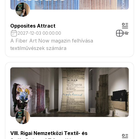
Opposites Attract
2027-12-03 00:00:00
Hír
A Fiber Art Now magazin felhívása
textilművészek számára
VIII. Rigai Nemzetközi Textil- és