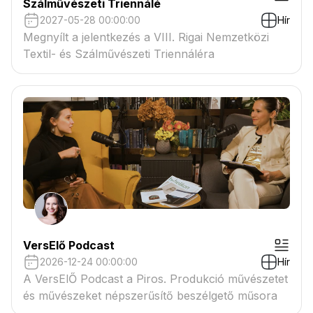
Szálművészeti Triennálé
2027-05-28 00:00:00
Hír
Megnyílt a jelentkezés a VIII. Rigai Nemzetközi
Textil- és Szálművészeti Triennáléra
VersElő Podcast
2026-12-24 00:00:00
Hír
A VersElŐ Podcast a Piros. Produkció művészetet
és művészeket népszerűsítő beszélgető műsora