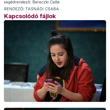
segédrendező: Bereczki Csilla
RENDEZŐ: TASNÁDI CSABA
Kapcsolódó fájlok