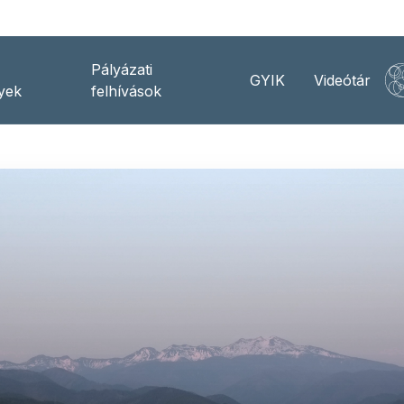
Pályázati
GYIK
Videótár
yek
felhívások