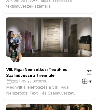
A Fiber Art Now magazin felhívása
textilművészek számára
VIII. Rigai Nemzetközi Textil- és
Szálművészeti Triennálé
2027-05-28 00:00:00
Hír
Megnyílt a jelentkezés a VIII. Rigai
Nemzetközi Textil- és Szálművészeti
Triennáléra