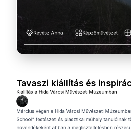
Révész Anna
Képzőművészet
Tavaszi kiállítás és inspirá
Kiállítás a Hida Városi Művészeti Múzeumban
Március végén a Hida Városi Művészeti Múzeumban 
School” festészeti és plasztikai műhely tanulóinak 
növendékeként abban a megtiszteltetésben részesü