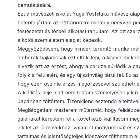
bemutatására.
Ezt a művészeti iskolát Yuge Yoshitaka művész alap
hetente jártam az otthonomtól mintegy negyven per
festészetet és térbeli alkotást tanultam. Az ott 
alkotói szemléletem alapját képezik.
Meggyőződésem, hogy minden teremtő munka mélyén o
emberek hajlamosak ezt elfelejteni, a kisgyermek
élvezik azt az érzést, ahogy a ceruza súrlódik a pa
folyik a felületén, és egy új színvilág tárul fel. Ez
hogy ezen őszinte érzés megőrzésével születhetne
A kiállítás ideje alatt nem tudtam személyesen jel
Japánban töltöttem. Tizenkilenc esztendő elteltéve
Meglátogattam mesterem műtermét, hogy felidézzem
galériákat kerestem fel a következő kiállításom m
ihletet az új művekhez, valamint motívumokat és s
tartalmas és jelentőségteljes időszakot tölthettem 