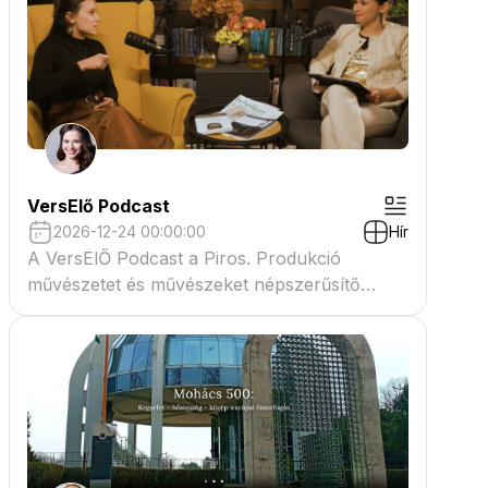
VersElő Podcast
2026-12-24 00:00:00
Hír
A VersElŐ Podcast a Piros. Produkció
művészetet és művészeket népszerűsítő
beszélgető műsora