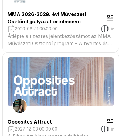
MMA 2026-2029. évi Művészeti
Ösztöndíjpályázat eredménye
2029-08-31 00:00:00
Hír
Átlépte a tízezres jelentkezőszámot az MMA
Művészeti Ösztöndíjprogram - A nyertes és
tartaléklistás pályázók névsora megtekinthető
a csatolmányban
Opposites Attract
2027-12-03 00:00:00
Hír