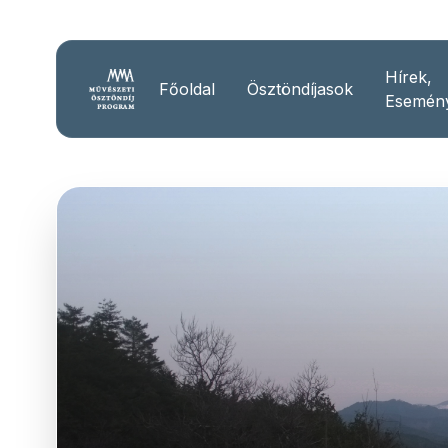
Hírek,
Főoldal
Ösztöndíjasok
Esemén