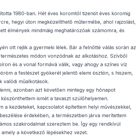
ította 1980-ban. Hét éves koromtól tizenöt éves koromig
cre, hegyi úton megközelíthető műtermébe, ahol rajzolást,
szerzett élmények mindmáig meghatározóak számomra, és
tt rejlik a gyermeki lélek. Bár a felnőtté válás során az
ek természetes módon vonzódnak az alkotáshoz. Szívből
píron és a vonal formává válik, vagy ahogy a színes víz
 az öröm a festészet gyökerét jelentő elemi ösztön, s hiszem,
k valódi műalkotások.
en lenni, azonban azt követően mintegy egy hónapot
l köszönthettem ismét a tavaszt szülőhelyemen.
 a kezdeteket, kapcsolatot építettem helyi művészekkel,
egbeszélése érdekében, a természetben járva merítettem
zámos szakirodalmat szereztem be. Így egy rendkívül
el, amely a következő lépésekhez vezet.