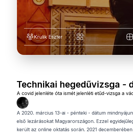
Krulik Eszter
Technikai hegedűvizsga - 
A covid jelenléte óta ismét jelenléti etűd-vizsga a v
A 2020. március 13-ai - pénteki - dátum mindnyájunk
első lezárásokat Magyarországon. Ezzel egyidejűle
került az online oktatás során. 2021 decemberében 