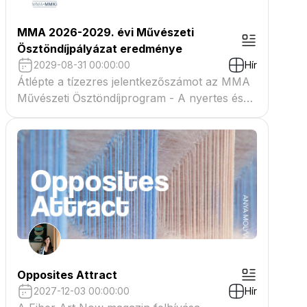
MMA 2026-2029. évi Művészeti
Ösztöndíjpályázat eredménye
2029-08-31 00:00:00
Hír
Átlépte a tízezres jelentkezőszámot az MMA
Művészeti Ösztöndíjprogram - A nyertes és
tartaléklistás pályázók névsora megtekinthető
a csatolmányban
Opposites Attract
2027-12-03 00:00:00
Hír