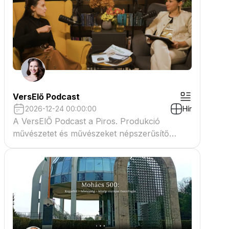
VersElő Podcast
2026-12-24 00:00:00
Hír
A VersElŐ Podcast a Piros. Produkció
művészetet és művészeket népszerűsítő
beszélgető műsora