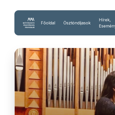
Hírek,
Főoldal
Ösztöndíjasok
Esemén