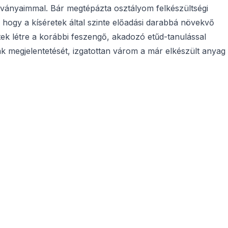
tványaimmal. Bár megtépázta osztályom felkészültségi
, hogy a kíséretek által szinte előadási darabbá növekvő
ek létre a korábbi feszengő, akadozó etűd-tanulással
ák megjelentetését, izgatottan várom a már elkészült anyag