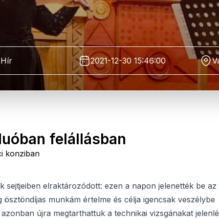
Hír
2021-12-30 15:46:00
V
duóban felállásban
áci konziban
 sejtjeiben elraktározódott: ezen a napon jelenették be az
g ösztöndíjas munkám értelme és célja igencsak veszélybe
azonban újra megtarthattuk a technikai vizsgánakat jelenlé