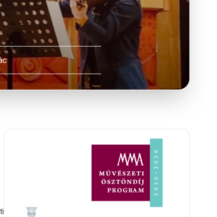
ác
ti