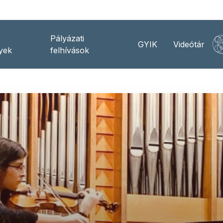
Pályázati
GYIK
Videótár
yek
felhívások