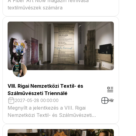
A Fiber Art Now magazin felhívása
textilművészek számára
VIII. Rigai Nemzetközi Textil- és
Szálművészeti Triennálé
2027-05-28 00:00:00
Hír
Megnyílt a jelentkezés a VIII. Rigai
Nemzetközi Textil- és Szálművészeti
Triennáléra