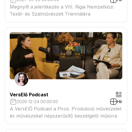
Megnyílt a jelentkezés a VIII. Rigai Nemzetközi
Textil- és Szálművészeti Triennáléra
VersElő Podcast
2026-12-24 00:00:00
Hír
A VersElŐ Podcast a Piros. Produkció művészetet
és művészeket népszerűsítő beszélgető műsora