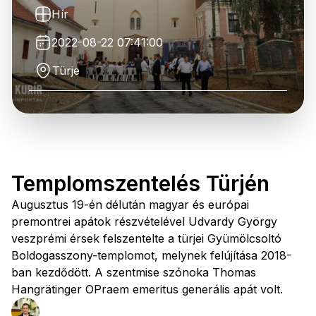
Hír
2022-08-22 07:41:00
Türje
Templomszentelés Türjén
Augusztus 19-én délután magyar és európai
premontrei apátok részvételével Udvardy György
veszprémi érsek felszentelte a türjei Gyümölcsoltó
Boldogasszony-templomot, melynek felújítása 2018-
ban kezdődött. A szentmise szónoka Thomas
Hangrätinger OPraem emeritus generális apát volt.