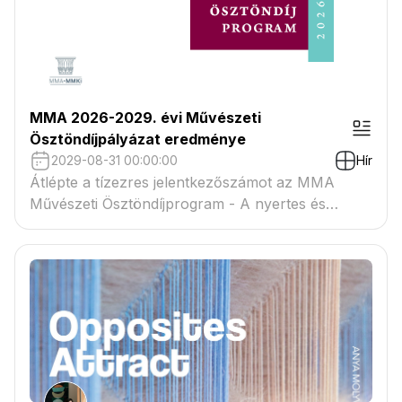
MMA 2026-2029. évi Művészeti
Ösztöndíjpályázat eredménye
2029-08-31 00:00:00
Hír
Átlépte a tízezres jelentkezőszámot az MMA
Művészeti Ösztöndíjprogram - A nyertes és
tartaléklistás pályázók névsora megtekinthető a
csatolmányban