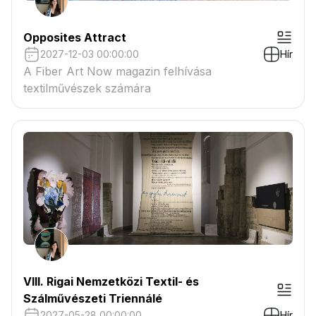
Opposites Attract
2027-12-03 00:00:00
Hír
A Fiber Art Now magazin felhívása
textilművészek számára
VIII. Rigai Nemzetközi Textil- és
Szálművészeti Triennálé
2027-05-28 00:00:00
Hír