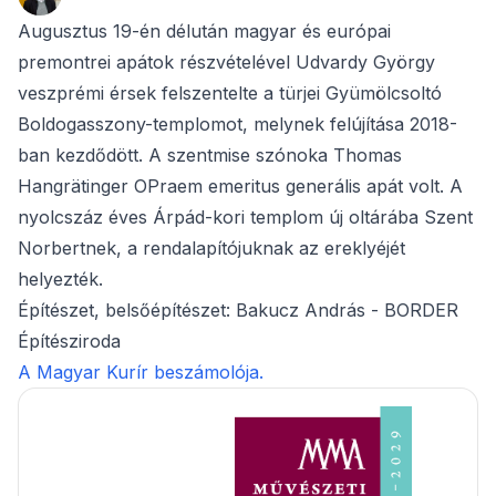
Augusztus 19-én délután magyar és európai
premontrei apátok részvételével Udvardy György
veszprémi érsek felszentelte a türjei Gyümölcsoltó
Boldogasszony-templomot, melynek felújítása 2018-
ban kezdődött. A szentmise szónoka Thomas
Hangrätinger OPraem emeritus generális apát volt. A
nyolcszáz éves Árpád-kori templom új oltárába Szent
Norbertnek, a rendalapítójuknak az ereklyéjét
helyezték.
Építészet, belsőépítészet: Bakucz András - BORDER
Építésziroda
A Magyar Kurír beszámolója.