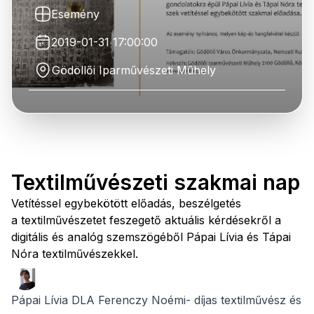
Esemény
2019-01-31 17:00:00
Gödöllői Iparművészeti Műhely
Textilművészeti szakmai nap
Vetítéssel egybekötött előadás, beszélgetés
a textilművészetet feszegető aktuális kérdésekről a
digitális és analóg szemszögéből Pápai Lívia és Tápai
Nóra textilművészekkel.
Pápai Lívia DLA Ferenczy Noémi- díjas textilművész és