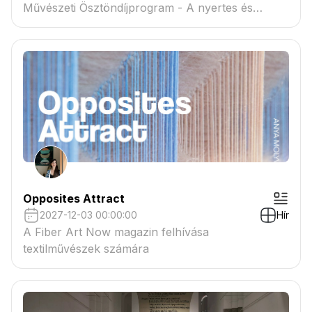
Művészeti Ösztöndíjprogram - A nyertes és
tartaléklistás pályázók névsora megtekinthető a
csatolmányban
Opposites Attract
2027-12-03 00:00:00
Hír
A Fiber Art Now magazin felhívása
textilművészek számára