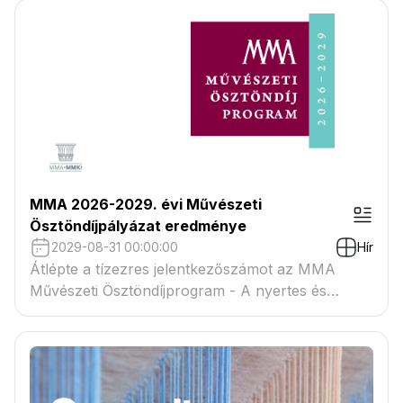
MMA 2026-2029. évi Művészeti
Ösztöndíjpályázat eredménye
2029-08-31 00:00:00
Hír
Átlépte a tízezres jelentkezőszámot az MMA
Művészeti Ösztöndíjprogram - A nyertes és
tartaléklistás pályázók névsora megtekinthető a
csatolmányban