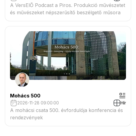
A VersElŐ Podcast a Piros. Produkció művészetet
és művészeket népszerűsítő beszélgető műsora
Mohács 500
2026-11-28 09:00:00
Hír
A mohácsi csata 500. évfordulója konferencia és
rendezvények