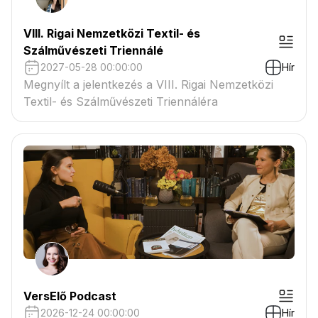
VIII. Rigai Nemzetközi Textil- és
Szálművészeti Triennálé
2027-05-28 00:00:00
Hír
Megnyílt a jelentkezés a VIII. Rigai Nemzetközi
Textil- és Szálművészeti Triennáléra
VersElő Podcast
2026-12-24 00:00:00
Hír