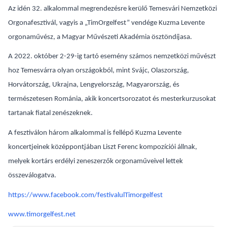
Az idén 32. alkalommal megrendezésre kerülő Temesvári Nemzetközi
Orgonafesztivál, vagyis a „TimOrgelfest” vendége Kuzma Levente
orgonaművész, a Magyar Művészeti Akadémia ösztöndíjasa.
A 2022. október 2-29-ig tartó esemény számos nemzetközi művészt
hoz Temesvárra olyan országokból, mint Svájc, Olaszország,
Horvátország, Ukrajna, Lengyelország, Magyarország, és
természetesen Románia, akik koncertsorozatot és mesterkurzusokat
tartanak fiatal zenészeknek.
A fesztiválon három alkalommal is fellépő Kuzma Levente
koncertjeinek középpontjában Liszt Ferenc kompozíciói állnak,
melyek kortárs erdélyi zeneszerzők orgonaműveivel lettek
összeválogatva.
https://www.facebook.com/festivalulTimorgelfest
www.timorgelfest.net