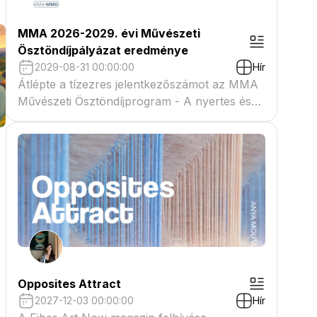
MMA 2026-2029. évi Művészeti
Ösztöndíjpályázat eredménye
2029-08-31 00:00:00
Hír
Átlépte a tízezres jelentkezőszámot az MMA
Művészeti Ösztöndíjprogram - A nyertes és
tartaléklistás pályázók névsora megtekinthető
a csatolmányban
Opposites Attract
2027-12-03 00:00:00
Hír