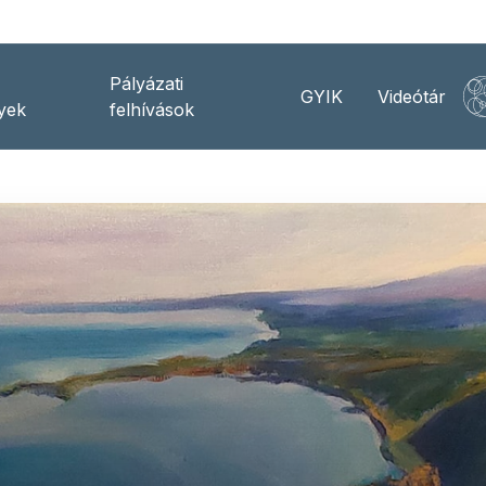
Pályázati
GYIK
Videótár
yek
felhívások