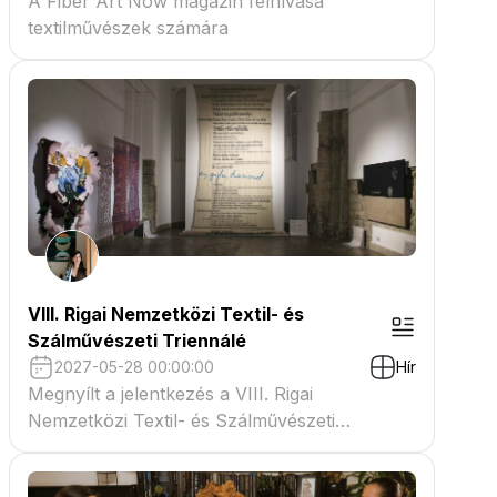
A Fiber Art Now magazin felhívása
textilművészek számára
VIII. Rigai Nemzetközi Textil- és
Szálművészeti Triennálé
2027-05-28 00:00:00
Hír
Megnyílt a jelentkezés a VIII. Rigai
Nemzetközi Textil- és Szálművészeti
Triennáléra