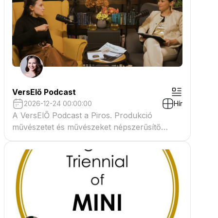
VersElő Podcast
2026-12-24 00:00:00
Hír
A VersElŐ Podcast a Piros. Produkció
művészetet és művészeket népszerűsítő
beszélgető műsora