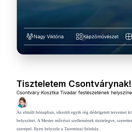
Nagy Viktória
Képzőművészet
Tiszteletem Csontvárynak!
Csontváry Kosztka Tivadar festészetének helyszíneit
Az elmúlt hónapban, sikerült egyik rég dédelgetett tervemet k
helyszínei. A Mester művészi szellemének tisztelegve, szerett
szerepel. Ilyen helyszín a Taorminai Színház.