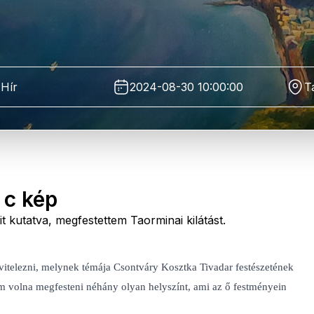
Hír
2024-08-30 10:00:00
T
 c kép
 kutatva, megfestettem Taorminai kilátást.
ivitelezni, melynek témája Csontváry Kosztka Tivadar festészetének
em volna megfesteni néhány olyan helyszínt, ami az ő festményein