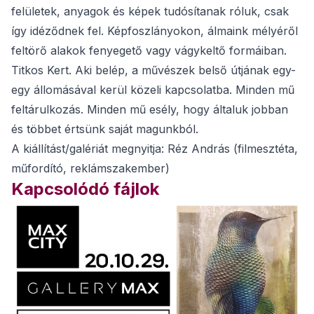
felületek, anyagok és képek tudósítanak róluk, csak
így idéződnek fel. Képfoszlányokon, álmaink mélyéről
feltörő alakok fenyegető vagy vágykeltő formáiban.
Titkos Kert. Aki belép, a művészek belső útjának egy-
egy állomásával kerül közeli kapcsolatba. Minden mű
feltárulkozás. Minden mű esély, hogy általuk jobban
és többet értsünk saját magunkból.
A kiállítást/galériát megnyitja: Réz András (filmesztéta,
műfordító, reklámszakember)
Kapcsolódó fájlok