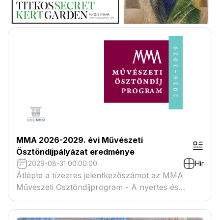
MMA 2026-2029. évi Művészeti
Ösztöndíjpályázat eredménye
2029-08-31 00:00:00
Hír
Átlépte a tízezres jelentkezőszámot az MMA
Művészeti Ösztöndíjprogram - A nyertes és
tartaléklistás pályázók névsora megtekinthető a
csatolmányban