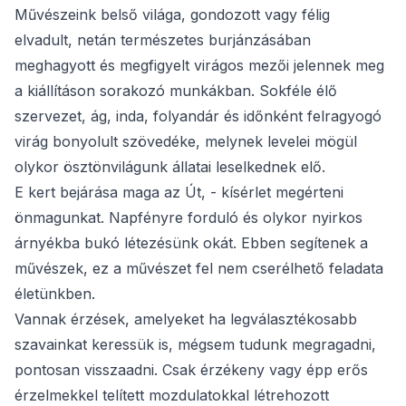
Művészeink belső világa, gondozott vagy félig
elvadult, netán természetes burjánzásában
meghagyott és megfigyelt virágos mezői jelennek meg
a kiállításon sorakozó munkákban. Sokféle élő
szervezet, ág, inda, folyandár és időnként felragyogó
virág bonyolult szövedéke, melynek levelei mögül
olykor ösztönvilágunk állatai leselkednek elő.
E kert bejárása maga az Út, - kísérlet megérteni
önmagunkat. Napfényre forduló és olykor nyirkos
árnyékba bukó létezésünk okát. Ebben segítenek a
művészek, ez a művészet fel nem cserélhető feladata
életünkben.
Vannak érzések, amelyeket ha legválasztékosabb
szavainkat keressük is, mégsem tudunk megragadni,
pontosan visszaadni. Csak érzékeny vagy épp erős
érzelmekkel telített mozdulatokkal létrehozott