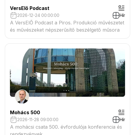
VersElő Podcast
2026-12-24 00:00:00
Hír
A VersElŐ Podcast a Piros. Produkció művészetet
és művészeket népszerűsítő beszélgető műsora
Mohács 500
2026-11-28 09:00:00
Hír
A mohácsi csata 500. évfordulója konferencia és
rendezvények