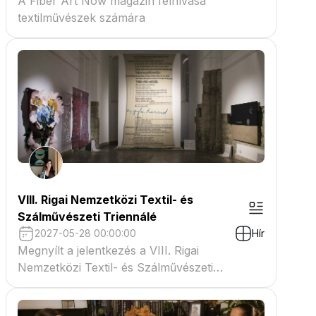
A Fiber Art Now magazin felhívása
textilművészek számára
VIII. Rigai Nemzetközi Textil- és
Szálművészeti Triennálé
2027-05-28 00:00:00
Hír
Megnyílt a jelentkezés a VIII. Rigai
Nemzetközi Textil- és Szálművészeti
Triennáléra