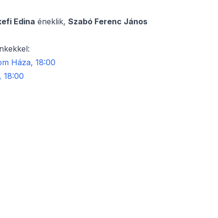
efi Edina
éneklik,
Szabó Ferenc János
inkekkel:
lom Háza, 18:00
, 18:00