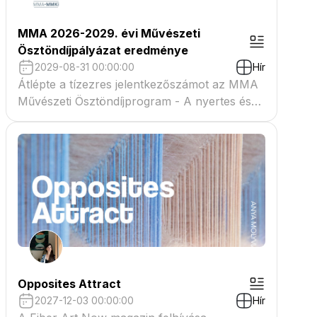
MMA 2026-2029. évi Művészeti
Ösztöndíjpályázat eredménye
2029-08-31 00:00:00
Hír
Átlépte a tízezres jelentkezőszámot az MMA
Művészeti Ösztöndíjprogram - A nyertes és
tartaléklistás pályázók névsora megtekinthető
a csatolmányban
Opposites Attract
2027-12-03 00:00:00
Hír