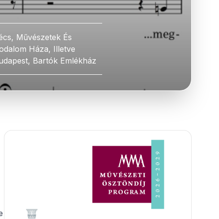
écs, Művészetek És
rodalom Háza, Illetve
udapest, Bartók Emlékház
e