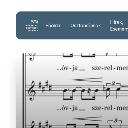
Hírek,
Főoldal
Ösztöndíjasok
Esemén