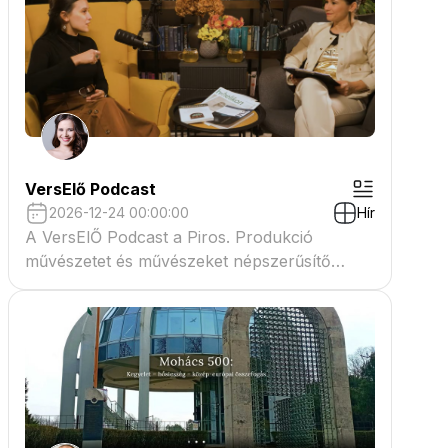
VersElő Podcast
2026-12-24 00:00:00
Hír
A VersElŐ Podcast a Piros. Produkció
művészetet és művészeket népszerűsítő
beszélgető műsora