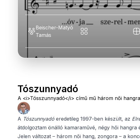
Beischer-Matyó
Tamás
Tószunnyadó
A <i>Tósszunnyadó</i> című mű három női hangra 
A
Tószunnyadó
eredetileg 1997-ben készült, az
El
átdolgoztam önálló kamaraművé, négy hői hangra 
Jelen változat – három női hang, zongora – a konc