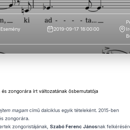
P
Esemény
2019-09-17 18:00:00
I
B
és zongorára írt változatának ősbemutatója
rejtem magam
című dalciklus egyik tételeként. 2015-ben
és zongorára.
ertek zongoristájának,
Szabó Ferenc János
nak felkérésér