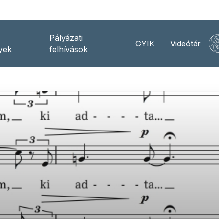
Pályázati
GYIK
Videótár
yek
felhívások