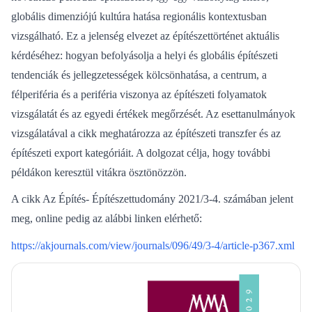
globális dimenziójú kultúra hatása regionális kontextusban
vizsgálható. Ez a jelenség elvezet az építészettörténet aktuális
kérdéséhez: hogyan befolyásolja a helyi és globális építészeti
tendenciák és jellegzetességek kölcsönhatása, a centrum, a
félperiféria és a periféria viszonya az építészeti folyamatok
vizsgálatát és az egyedi értékek megőrzését. Az esettanulmányok
vizsgálatával a cikk meghatározza az építészeti transzfer és az
építészeti export kategóriáit. A dolgozat célja, hogy további
példákon keresztül vitákra ösztönözzön.
A cikk Az Építés- Építészettudomány 2021/3-4. számában jelent
meg, online pedig az alábbi linken elérhető:
https://akjournals.com/view/journals/096/49/3-4/article-p367.xml