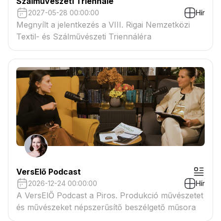
Szálművészeti Triennálé
2027-05-28 00:00:00
Hír
Megnyílt a jelentkezés a VIII. Rigai Nemzetközi
Textil- és Szálművészeti Triennáléra
VersElő Podcast
2026-12-24 00:00:00
Hír
A VersElŐ Podcast a Piros. Produkció művészetet
és művészeket népszerűsítő beszélgető műsora