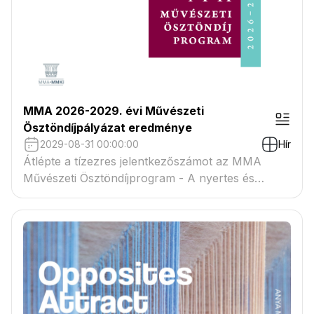
MMA 2026-2029. évi Művészeti
Ösztöndíjpályázat eredménye
2029-08-31 00:00:00
Hír
Átlépte a tízezres jelentkezőszámot az MMA
Művészeti Ösztöndíjprogram - A nyertes és
tartaléklistás pályázók névsora megtekinthető a
csatolmányban