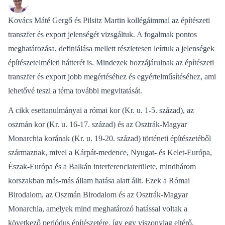
Kovács Máté Gergő és Pilsitz Martin kollégáimmal az építészeti
transzfer és export jelenségét vizsgáltuk. A fogalmak pontos
meghatározása, definiálása mellett részletesen leírtuk a jelenségek
építészetelméleti hátterét is. Mindezek hozzájárulnak az építészeti
transzfer és export jobb megértéséhez és egyértelműsítéséhez, ami
lehetővé teszi a téma további megvitatását.
A cikk esettanulmányai a római kor (Kr. u. 1-5. század), az
oszmán kor (Kr. u. 16-17. század) és az Osztrák-Magyar
Monarchia korának (Kr. u. 19-20. század) történeti építészetéből
származnak, mivel a Kárpát-medence, Nyugat- és Kelet-Európa,
Észak-Európa és a Balkán interferenciaterülete, mindhárom
korszakban más-más állam hatása alatt állt. Ezek a Római
Birodalom, az Oszmán Birodalom és az Osztrák-Magyar
Monarchia, amelyek mind meghatározó hatással voltak a
következő periódus építészetére, így egy viszonylag eltérő,