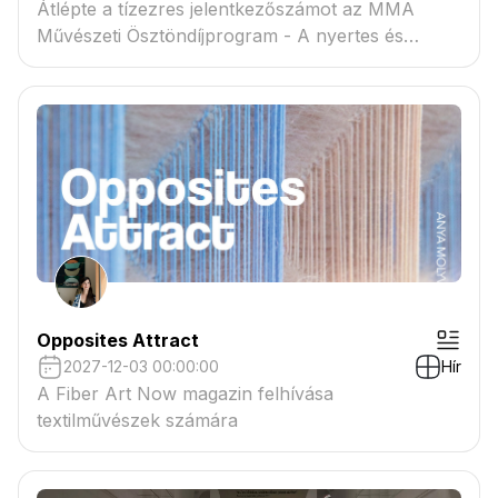
Átlépte a tízezres jelentkezőszámot az MMA
Művészeti Ösztöndíjprogram - A nyertes és
tartaléklistás pályázók névsora megtekinthető a
csatolmányban
Opposites Attract
2027-12-03 00:00:00
Hír
A Fiber Art Now magazin felhívása
textilművészek számára