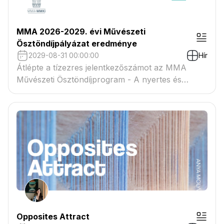
MMA 2026-2029. évi Művészeti
Ösztöndíjpályázat eredménye
2029-08-31 00:00:00
Hír
Átlépte a tízezres jelentkezőszámot az MMA
Művészeti Ösztöndíjprogram - A nyertes és
tartaléklistás pályázók névsora megtekinthető a
csatolmányban
Opposites Attract