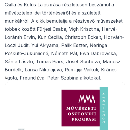
Csilla és Kölüs Lajos irása részletesen beszámol a
művésztelep idei történéseiről és a született
munkákról. A cikk bemutatja a résztvevő művészeket,
többek között Fürjesi Csaba, Vigh Krisztina, Hervé-
Lóránth Ervin, Kun Cecilia, Christoph Eckelt, Horváth-
Lóczi Judit, Yui Akiyama, Palik Eszter, Neringa
Po
kuté-Jukumiené, Németh Pál, Ewa Dabrowska,
š
Sánta László, Tomas Piars, Josef Suchoza, Mariusz
Burdelk, Larisa Nikolajeva, Remigija Vaikuti, Kráncs
gota, Freund
va, Péter Szabina alkotókat.
Á
É