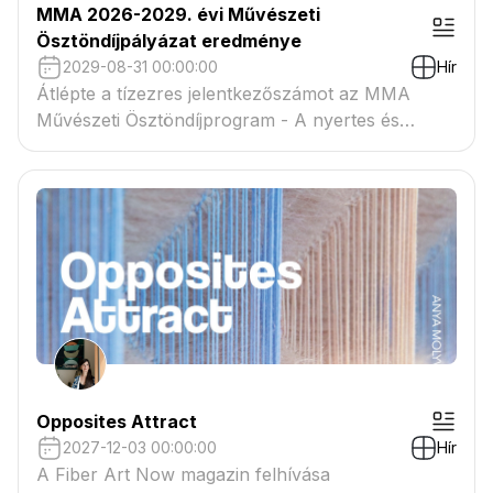
MMA 2026-2029. évi Művészeti
Ösztöndíjpályázat eredménye
2029-08-31 00:00:00
Hír
Átlépte a tízezres jelentkezőszámot az MMA
Művészeti Ösztöndíjprogram - A nyertes és
tartaléklistás pályázók névsora megtekinthető a
csatolmányban
Opposites Attract
2027-12-03 00:00:00
Hír
A Fiber Art Now magazin felhívása