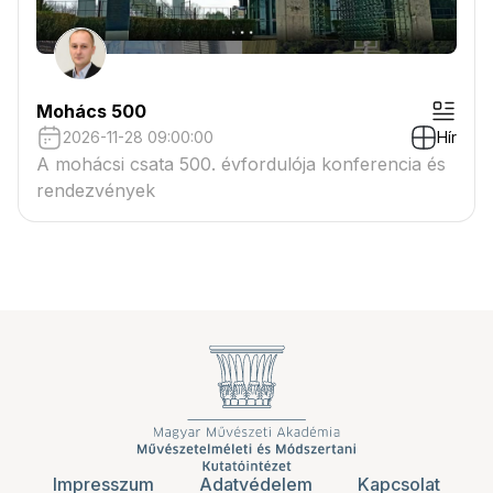
Mohács 500
2026-11-28 09:00:00
Hír
A mohácsi csata 500. évfordulója konferencia és
rendezvények
Impresszum
Adatvédelem
Kapcsolat