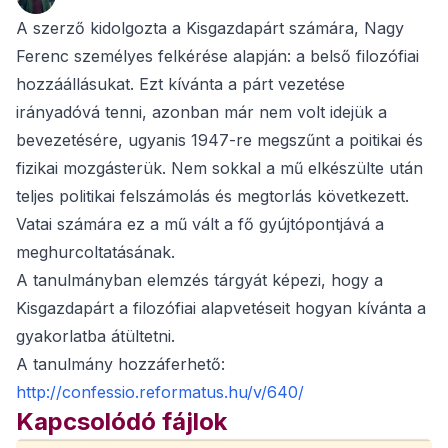
A szerző kidolgozta a Kisgazdapárt számára, Nagy
Ferenc személyes felkérése alapján: a belső filozófiai
hozzáállásukat. Ezt kívánta a párt vezetése
irányadóvá tenni, azonban már nem volt idejük a
bevezetésére, ugyanis 1947-re megszűnt a poitikai és
fizikai mozgásterük. Nem sokkal a mű elkészülte után
teljes politikai felszámolás és megtorlás következett.
Vatai számára ez a mű vált a fő gyújtópontjává a
meghurcoltatásának.
A tanulmányban elemzés tárgyát képezi, hogy a
Kisgazdapárt a filozófiai alapvetéseit hogyan kívánta a
gyakorlatba átültetni.
A tanulmány hozzáferhető:
http://confessio.reformatus.hu/v/640/
Kapcsolódó fájlok